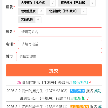
大麦植发【技术好】
雍禾植发【已上市】
医院
碧莲盛植发
北京植发【折扣最大】
其他机构
2026-8-3 山东的段先生（137****8388）
大麦植发
报名
成功
姓名
请到院出示【
手机号
】领取当月
最低折扣
√
2026-8-4 广西的卢小姐（137****7724）
新生植发
报名
成功
电话
请到院出示【
手机号
】领取当月
最低折扣
√
城市
2026-8-2 山东的潘女士（135****4760）
碧莲盛植发
报名
成
功
请到院出示【
手机号
】领取当月
最低折扣
√
提交
2026-8-4 福建的吴女士（159****8310）
碧莲盛植发
报名
成
功
请到院出示【
手机号
】领取当月
最低折扣
√
2026-8-2 贵州的周先生（137****3102）
大麦植发
报名
成功
请到院出示【
手机号
】领取当月
最低折扣
√
2026-8-4 江西的段先生（188****4511）
碧莲盛植发
报名
成