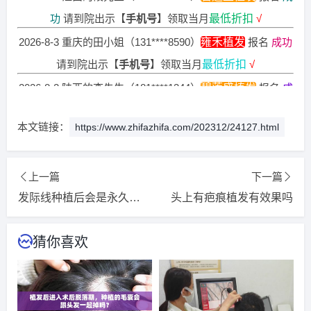
功
请到院出示【
手机号
】领取当月
最低折扣
√
2026-8-3 重庆的田小姐（131****8590）
雍禾植发
报名
成功
请到院出示【
手机号
】领取当月
最低折扣
√
2026-8-2 陕西的李先生（181****1344）
碧莲盛植发
报名
成
功
请到院出示【
手机号
】领取当月
最低折扣
√
本文链接：
https://www.zhifazhifa.com/202312/24127.html
2026-8-3 河南的卢小姐（137****0695）
新生植发
报名
成功
请到院出示【
手机号
】领取当月
最低折扣
√
2026-8-4 河北的王小姐（181****2326）
新生植发
报名
成功
上一篇
下一篇
请到院出示【
手机号
】领取当月
最低折扣
√
发际线种植后会是永久的吗
头上有疤痕植发有效果吗
2026-8-4 陕西的李先生（132****3571）
雍禾植发
报名
成功
猜你喜欢
请到院出示【
手机号
】领取当月
最低折扣
√
2026-8-2 北京的韩女士（156****5016）
新生植发
报名
成功
请到院出示【
手机号
】领取当月
最低折扣
√