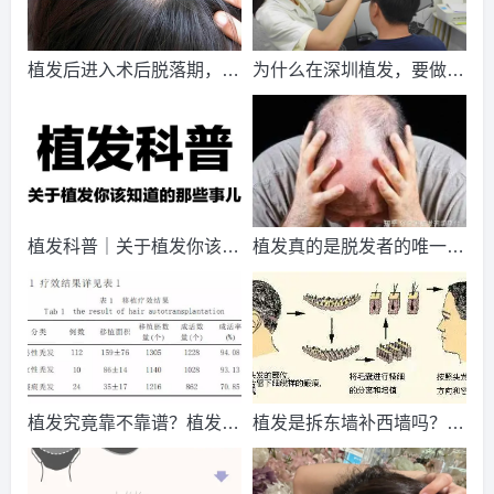
2026-8-4 天津的崔女士（139****0271）
大麦植发
报名
成功
请到院出示【
手机号
】领取当月
最低折扣
√
植发后进入术后脱落期，种
为什么在深圳植发，要做毛
2026-8-2 福建的崔女士（137****5458）
新生植发
报名
成功
植的毛囊会跟头发一起掉
囊检测?不做可以吗？
请到院出示【
手机号
】领取当月
最低折扣
√
吗？
2026-8-3 上海的刘小姐（130****1141）
雍禾植发
报名
成功
请到院出示【
手机号
】领取当月
最低折扣
√
2026-8-4 江苏的张小姐（155****2201）
大麦植发
报名
成功
植发科普｜关于植发你该知
植发真的是脱发者的唯一出
请到院出示【
手机号
】领取当月
最低折扣
√
道的那些事儿
路吗？这些情况或能自愈
2026-8-3 山西的陈小姐（131****3209）
大麦植发
报名
成功
请到院出示【
手机号
】领取当月
最低折扣
√
2026-8-2 山西的王小姐（185****7448）
雍禾植发
报名
成功
请到院出示【
手机号
】领取当月
最低折扣
√
植发究竟靠不靠谱？植发价
植发是拆东墙补西墙吗？植
2026-8-4 江西的林先生（138****7484）
大麦植发
报名
成功
格为什么差别那么大？
发是拆东墙补西墙吗？
请到院出示【
手机号
】领取当月
最低折扣
√