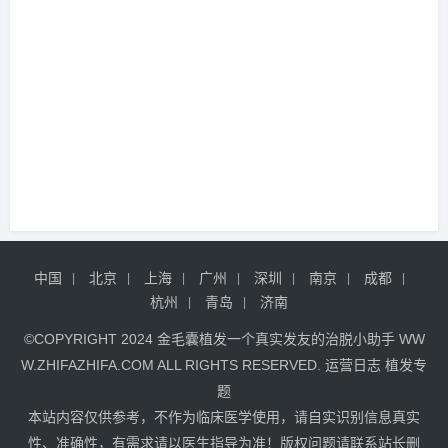
中国
北京
上海
广州
深圳
南京
成都
杭州
青岛
济南
©COPYRIGHT 2024
金毛囊植发
一个真实发友的治脱小助手
WW
W.ZHIFAZHIFA.COM
ALL RIGHTS RESERVED.
运营日志
植发专
题
本站内容仅供参考，不作为临床医学使用，请自实识别信息真实
性、准确性，有需求请以医生指导为准！版权问题请联系站长删