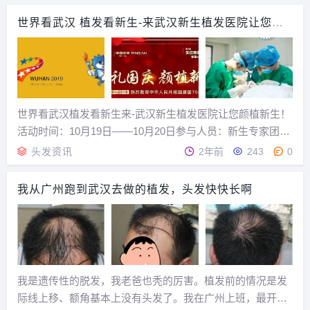
拿大的华人，闲扯到建筑问题，然后各自交流职业信息...
世界看武汉 植发看新生-来武汉新生植发医院让您颜
植新生！
世界看武汉植发看新生来-武汉新生植发医院让您颜植新生！
活动时间：10月19日——10月20日参与人员：新生专家团、
明星发友、院工作人员等活动亮点：1、新生专家团倾力亲
头发资讯
2年前
243
0
诊，根据每位发友的情况定制专属设计方案，凸显个人气
质。2、众多明星发友分享新生植发体验，现...
我从广州跑到武汉去做的植发，头发快快长啊
我是遗传性的脱发，我老爸也秃的厉害。植发前的情况是发
际线上移、额角基本上没有头发了。我在广州上班，最开始