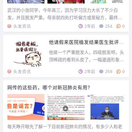
武汉的小张同学，今年高三，因为学习压力大长了不少白
发，并且脱发严重。母亲就四处打听偏方或是秘方，最终打
听到何首乌既能治白发又能治脱发，于是，她买来何首乌并
头发资讯
2年前
254
0
磨成粉末，让女儿食用，结果女儿身体不适，医院检查确认
是严重的肝损伤，住院治疗一段时间得以康复。谁料过了...
他请假来医院植发结果医生批评他
了
他是一个严重脱发人，四级脱发吧，头
顶稀疏的看到头皮了，一幅邋遢形象。
他就到植发医院种头发，一进咨询室，
头发资讯
2年前
259
0
就大倒苦水：“植一回头发不容易啊，
拖了两年呢，这才缠着老板请假一周时
网传的这些药，哪个对新冠肺炎有用？
间来植发，你想，现在的公司请个假容
易吗？”他本想得到医生的安慰，结果
医生批评他了：“这...
每天睁开眼先了解一下目前新冠肺炎的情况，有多少人和老