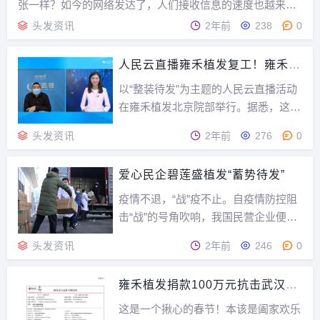
张一样？如今的网络发达了，人们接收信息的速度也越来越
快，但是也有一些消息难辨真假，“谣言”一词让真相蒙上一
头发资讯
2年前
238
0
层未解迷雾，其实很多事情心里已经有了答案，只是善良的
人还心存希望，当然也有部分人慌慌张张、内心忐忑...
人民云直播雍禾植发复工！雍禾植
发总裁张玉高品质服务
以“整装待发”为主题的人民云直播活动
在雍禾植发北京院部举行。据悉，这是
人民网以连线直播的形式，通过人民健
头发资讯
2年前
276
0
康网PC端、人民健康app和毛发管家雍
禾TV三个平台，现场报道植发行业防
爱心民企碧莲盛植发“蓄势待发”
疫情保安全创新举措，助力民营医疗机
构复工复产，得到广大发友和网民的好
疫情不退，“战”疫不止。自疫情防控阻
评。复工，顾...
击“战”的号角吹响，我国民营企业便挺
身而出，全力应战。他们发挥产业优势
头发资讯
2年前
246
0
驰援湖北，紧急转产保障紧缺医疗物资
供应，复工复产满足民生需求，在关键
雍禾植发捐款100万元抗击武汉肺
时刻彰显民营企业的责任担当与大爱情
炎疫情
怀，碧莲盛便是其中一家。“停业不停
这是一个揪心的春节！本该是阖家欢乐