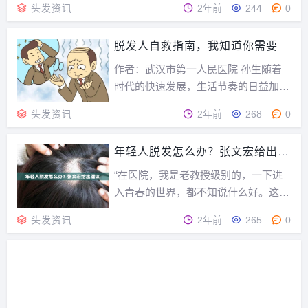
打算在广州做的，但是看我一个哥们儿在武汉做的效果挺
头发资讯
2年前
244
0
好，所以我也长途跋涉到武汉去做了。远是远了些，只要效
果好，都是值了。至于为啥我要植发？说起来也是泪……...
脱发人自救指南，我知道你需要
作者：武汉市第一人民医院 孙生随着
时代的快速发展，生活节奏的日益加
快，人们的压力越来越大，脱发已成为
头发资讯
2年前
268
0
普遍备受关注的问题，今天就和大家分
享一些关于脱发的知识。首先我们要弄
年轻人脱发怎么办？张文宏给出建
清楚脱发≠落发，每人约有10万根头
议
发，正常情况下每天脱落的头发在100
“在医院，我是老教授级别的，一下进
根以内，且为均匀脱...
入青春的世界，都不知说什么好。这次
直播让我了解青年的想法，也知道他们
头发资讯
2年前
265
0
在这次抗疫中作出了很多特别贡献。”
复旦大学附属华山医院感染科主任、上
海市新冠肺炎医疗救治专家组组长张文
宏3日在上海青少年纪念五四运动101周
年系列直播活动...