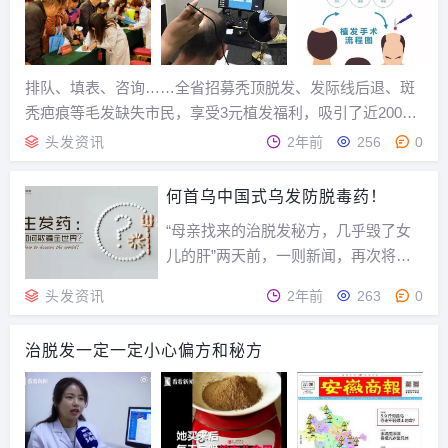
传原因，...
排队、填表、咨询……全省招募秃顶脱发、发际线后退、斑
秃疤痕等毛发缺失市民，享受3元植发福利，吸引了近2000
多人报名，场面火爆~【招募现场·市民发声】市民-李先生：
头发资讯
2年前
256
0
“今年33岁了，家里亲人有脱发，自己从23岁开始脱发，现在
已经秃顶，显老、求职难、找对象更难...
何首乌中国式乌发防脱毒药！
“母亲找来的治脱发秘方，几乎毁了女
儿的肝”两天前，一则新闻，再次将何
首乌置于社会舆论的尴尬C位，武汉王
头发资讯
2年前
263
0
女士的女儿在高三因为学习压力大，出
现了白发、掉发的情况，王女士无意间
治脱发一定一定小心偏方和秘方
了解到有一个让头发转黑、增多的“秘
方”——服用首乌粉。“《开宝本草》中
记载首乌粉的功效...