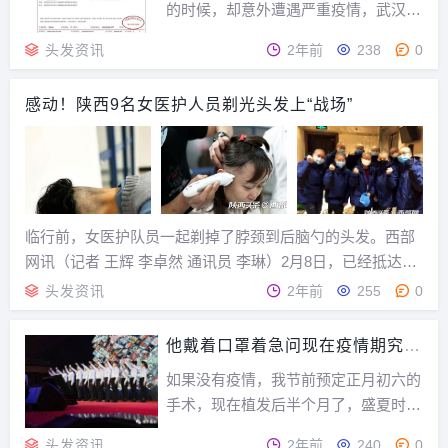
学”做深做细植...
的时候，却意外遭遇严重疫情，武汉肺
炎向全国蔓延，确诊人数、疑似人数和
头发资讯
2年前
238
0
遇难人员直线式上升，全国人民无暇顾
及过年，而是时刻关注疫情，并且祈祷
感动！陕西9名女医护人员剃光头发上“战场”
抗击新型冠状病毒尽可能速战速决！没
有哪一个春节像今年这样叫人百感交
集！疫情牵动每一个雍...
临行前，女医护队员一起剃掉了脖颈到后脑勺的头发。西部
网讯（记者 王辉 李卓然 通讯员 李琳）2月8日，已经抵达武
汉驻地的西安交大一附院东院支援武汉抗疫医疗队的9名女医
头发资讯
2年前
255
0
护队员陆续剃光了一头秀发，只为防疫过关。一名女医护队
员看着一缕一缕掉在地上的长发，忍不住哭...
他戴着口罩着急问现在疫情期究竟
能植发吗？
如果没有疫情，我节前预定正月初六的
手术，现在植发后半个月了，盛夏时就
有初步效果，一头帅气秀发。如果没有
头发资讯
2年前
240
0