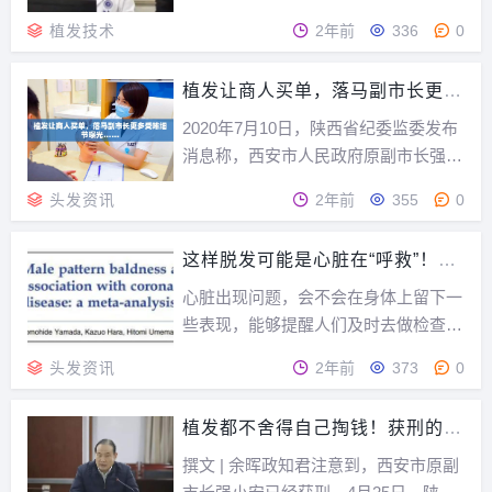
药半年到一年。对于脱发不严重人其实
植发技术
2年前
336
0
可以组合用药至少半年看看效果，效果
好的话没准就不用植发了。如果用药的
植发让商人买单，落马副市长更多
话需要注意两点，一是副作用会导致用
受贿细节曝光……
药期间性功能减退，停药后慢慢就好
2020年7月10日，陕西省纪委监委发布
了，这个副作用因...
消息称，西安市人民政府原副市长强小
安涉嫌严重违纪违法，目前正接受纪律
头发资讯
2年前
355
0
审查和监察调查。这位从基层干起、履
职从未出过西安市、拥有经济学博士学
这样脱发可能是心脏在“呼救”！留
历的干部，在被免去副市长职务3个月
意4个心脏的求救信号
后，以“落马”的消息重回公众视野，引
心脏出现问题，会不会在身体上留下一
起舆论哗然...
些表现，能够提醒人们及时去做检查？
科学家们也一直在探寻面部特征与心脏
头发资讯
2年前
373
0
疾病的联系。而有研究发现，有一种脱
发，与冠心病关联度更大。这样的脱
植发都不舍得自己掏钱！获刑的落
发，留意冠心病广州中医药大学三附院
马正厅：曾收藏省委原书记签名的
治未病科主任李红梅2023年在健康时报
撰文 | 余晖政知君注意到，西安市原副
网球
刊文介绍：脱发是...