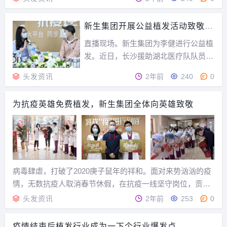
疫情，我就在正月初十植发了，这两天
都清理血痂了。如果没有疫情，我就在
新生集团开展公益植发活动致敬抗
元宵节植发了，现在心里也踏实下来
疫英雄
了。可是，偏偏没有如果，疫情就这么
直播现场。新生集团为李健进行公益植
突如其来，谁都没想到...
发。近日，长沙援助湖北医疗队队员、
中南大学附属湘雅第一医院重症监护科
头发资讯
2年前
240
0
护士李健来到新生集团，通过央视频移
动网直播讲述了其在援助湖北抗击疫情
为抗疫英雄免费植发，新生集团全体向英雄致敬
过程中的所历所感。现场，新生集团还
为李健进行了公益头植发，帮助其恢复
毛发健康。突如其来...
病毒肆虐，打破了2020庚子鼠年的祥和。面对来势汹汹的疫
情，无数抗疫人取消春节休假，在抗疫一线坚守岗位，贡献
自己的力量。新生植发在此由衷地对这些“抗疫英雄”说一
头发资讯
2年前
253
0
句：“你们辛苦了！ 向您致敬！”。今天新生植发来了一位援
鄂抗疫英雄付先生，新生植发华北总院为感谢...
疫情结束后植发行业成为一下个行业爆发点