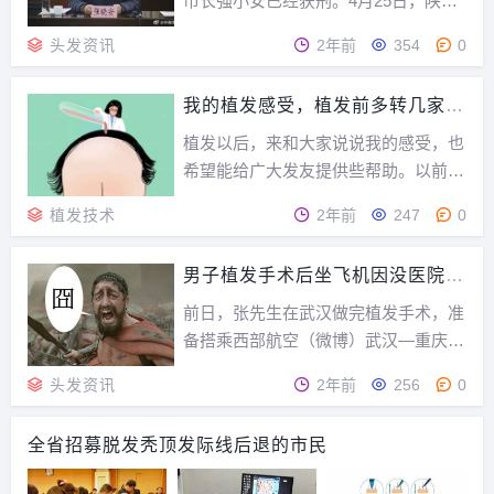
市长强小安已经获刑。4月25日，陕西
高院发布2021年度陕西法院十大审判执
头发资讯
2年前
354
0
行案件，其中提到了“强小安受贿案”。
法院查明，2005年至2020年，强小安
我的植发感受，植发前多转几家植
敛财7666.97万，最终，强小安被判了1
发机构多考察
4年。曾获评“省十大杰出青...
植发以后，来和大家说说我的感受，也
希望能给广大发友提供些帮助。以前的
我算是个自信的人，虽不算很帅，但多
植发技术
2年前
247
0
才多艺，唱歌、篮球、乒乓球都精通，
大一还有女生追。那时的我无忧无虑，
男子植发手术后坐飞机因没医院证
然而不知怎的，脱发找上了我。现在想
明遭拒载
来应该是遗传脂溢性脱发。刚开始出现
前日，张先生在武汉做完植发手术，准
美人尖，没太在意，...
备搭乘西部航空（微博）武汉—重庆P
N6236航班，在登机前，机长得知后
头发资讯
2年前
256
0
“拒载”。经几方协调，昨日，张先生搭
乘山东航空执飞武汉—重庆SC4639航
全省招募脱发秃顶发际线后退的市民
班顺利到家。昨晚，记者电话采访张先
生。张先生今年27岁，家住重庆，因遗