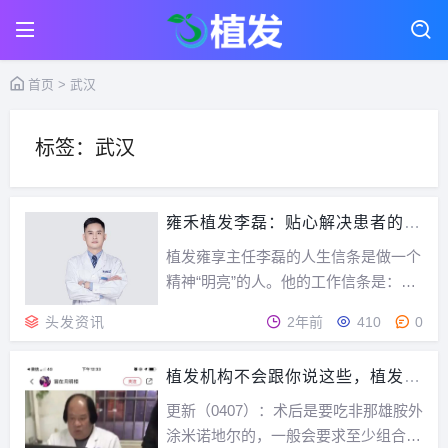
首页
> 武汉
标签：武汉
雍禾植发李磊：贴心解决患者的毛
发问题
植发雍享主任李磊的人生信条是做一个
精神“明亮”的人。他的工作信条是：贴
心解决毛发患者实际问题。他坚持对患
头发资讯
2年前
410
0
者坚决说实话，守护他们的毛发美。一
位科室主任跨出体制李磊的小姨、姨夫
植发机构不会跟你说这些，植发机
都是医生，从小耳濡目染，李磊和他的
构不会跟你说这些
表妹、表弟都相继成为医生。在武汉大
更新（0407）：术后是要吃非那雄胺外
学第一临床学院硕...
涂米诺地尔的，一般会要求至少组合用