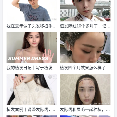
2026-8-4 陕西的陈小姐（156****4658）
新生植发
报名
成功
请到院出示【
手机号
】领取当月
最低折扣
√
我在去年做了头发移植手
2026-8-5 湖北的卢小姐（130****0866）
植发际线10个多月了，记录
雍禾植发
报名
成功
术，到现在一年半了
一下我的恢复过程
请到院出示【
手机号
】领取当月
最低折扣
√
2026-8-4 河南的张小姐（134****8377）
新生植发
报名
成功
请到院出示【
手机号
】领取当月
最低折扣
√
2026-8-6 浙江的代先生（134****0515）
碧莲盛植发
报名
成
我的植发日记｜写于植发10
植发四个月效果怎么样了？
功
请到院出示【
手机号
】领取当月
最低折扣
√
个月后的真实心得体会
植发是什么体验？
2026-8-5 浙江的钟先生（133****5619）
碧莲盛植发
报名
成
功
请到院出示【
手机号
】领取当月
最低折扣
√
2026-8-5 江西的刘小姐（133****9491）
大麦植发
报名
成功
请到院出示【
手机号
】领取当月
最低折扣
√
植发案例丨调整发际线，美
发际线和眉毛一起种植，术
2026-8-6 浙江的陈小姐（133****1261）
大麦植发
报名
成功