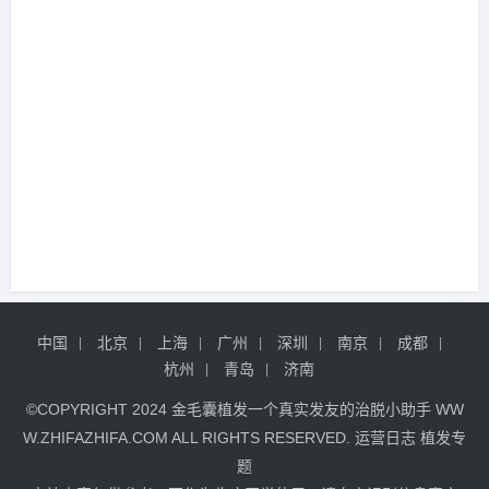
中国
北京
上海
广州
深圳
南京
成都
杭州
青岛
济南
©COPYRIGHT 2024
金毛囊植发
一个真实发友的治脱小助手
WW
W.ZHIFAZHIFA.COM
ALL RIGHTS RESERVED.
运营日志
植发专
题