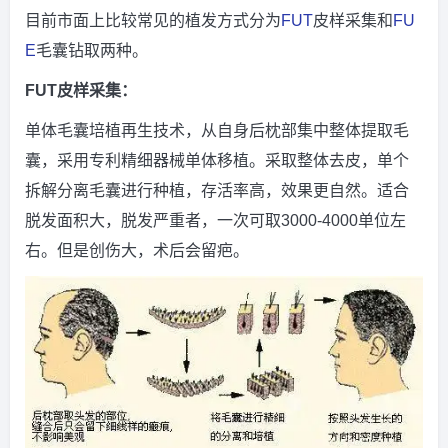
目前市面上比较常见的植发方式分为
FUT
皮样采集和
FU
E
毛囊钻取两种。
FUT皮样采集：
单体毛囊培植再生技术，从自身后枕部集中整体提取毛
囊，采用专利精细器械单体移植。采取整体去皮，单个
拆解分离毛囊进行种植，存活率高，效果更自然。适合
脱发面积大，脱发严重者，一次可取3000-4000单位左
右。但是创伤大，术后会留疤。