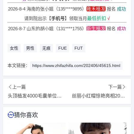
2026-8-4 海南的张小姐（135****9895）
雍禾植发
报名
成功
请到院出示【
手机号
】领取当月
最低折扣
√
2026-8-7 山东的胡小姐（131****1755）
新生植发
报名
成功
请到院出示【
手机号
】领取当月
最低折扣
√
2026-8-5 广东的陈小姐（132****9618）
大麦植发
报名
成功
女性
男性
无痕
FUE
FUT
请到院出示【
手机号
】领取当月
最低折扣
√
2026-8-7 山西的田小姐（180****5739）
碧莲盛植发
报名
成
本文链接：
https://www.zhifazhifa.com/202406/45615.html
功
请到院出示【
手机号
】领取当月
最低折扣
√
2026-8-6 湖北的潘女士（136****8299）
雍禾植发
报名
成功
上一篇
下一篇
请到院出示【
手机号
】领取当月
最低折扣
√
头顶植发4000毛囊单位，一年后亲身经历分享！
丝丽小红帽惊艳亮相2024亚洲毛发医学盛会
2026-8-6 河北的刘小姐（139****1677）
雍禾植发
报名
成功
请到院出示【
手机号
】领取当月
最低折扣
√
猜你喜欢
2026-8-6 贵州的周先生（187****5355）
碧莲盛植发
报名
成
功
请到院出示【
手机号
】领取当月
最低折扣
√