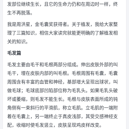
发部位继续生长，且它的生命力仍和在周边时一样，终
生不再脱落。
我是周洪星，金毛囊奖获得者。关于植发，我给大家整
理了三篇知识，相信大家读完就能更明确的了解植发相
关的知识。
毛发篇
毛发主要由毛干和毛根两部分组成。伸出皮肤外部的叫
毛干，埋在皮肤内部的叫毛根。毛根周围有毛囊，毛囊
周围含有丰富的血管和神经，基部增大呈现出球状，叫
做毛球；毛球底部凹陷部位称为毛乳头。如果毛乳头破
坏或萎缩，则毛发不能生长。毛根与皮肤表面所成的钝
角侧有一束斜行的平滑肌，称立毛肌。立毛肌的一端附
着在毛囊上，另一端终止于真皮浅部，其受交感神经支
配，收缩时使毛发竖立，皮肤呈现鸡皮样改变。