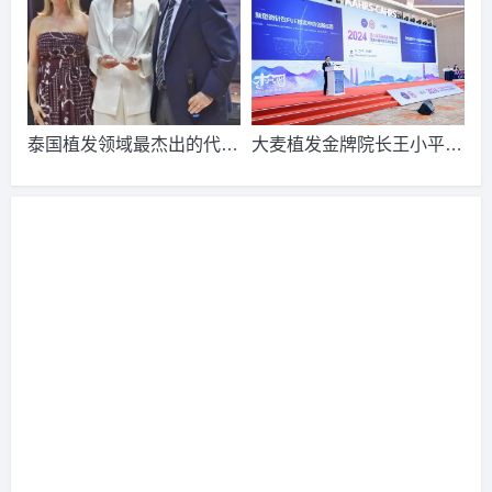
女逆袭成女神!
后活脱脱一个小仙女！
请到院出示【
手机号
】领取当月
最低折扣
√
2026-8-7 天津的陈小姐（130****9114）
碧莲盛植发
报名
成
功
请到院出示【
手机号
】领取当月
最低折扣
√
2026-8-5 湖南的田小姐（189****1127）
雍禾植发
报名
成功
泰国植发领域最杰出的代表
大麦植发金牌院长王小平出
请到院出示【
手机号
】领取当月
最低折扣
√
Ramida Kasemsomporn博
席第八届亚洲毛发移植大会
2026-8-6 江苏的吴女士（136****4868）
碧莲盛植发
报名
成
士
功
请到院出示【
手机号
】领取当月
最低折扣
√
2026-8-4 湖北的陈小姐（153****4369）
大麦植发
报名
成功
请到院出示【
手机号
】领取当月
最低折扣
√
2026-8-6 山东的吴女士（159****2676）
雍禾植发
报名
成功
请到院出示【
手机号
】领取当月
最低折扣
√
2026-8-4 广东的顾小姐（154****0815）
雍禾植发
报名
成功
请到院出示【
手机号
】领取当月
最低折扣
√
2026-8-5 广西的苏小姐（133****6164）
雍禾植发
报名
成功