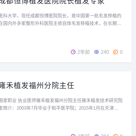
成都恒博植发医院院长植发专家
医科大学，现任成都恒博医院院长，是中国第一批毛发移植的
在国内外多家整形外科医院主修自体毛发移植技术，在长期的
了丰富的临床经验。并首创了--扩大毛孔毛囊移植术，该技术
方人的毛发结构特点，移植后新发生长密度高，整体效果更...
2年前
240
0
雍禾植发福州分院主任
国家职业 执业医师雍禾植发福州分院主任雍禾植发技术研究院
简介：2003年7月毕业于和平医学院；2015年1月在天津友
毛发移植工作；2016年11月加入雍禾从事自体毛发移植工作至
从事自体毛发移植专业多年，提取毛囊快速...