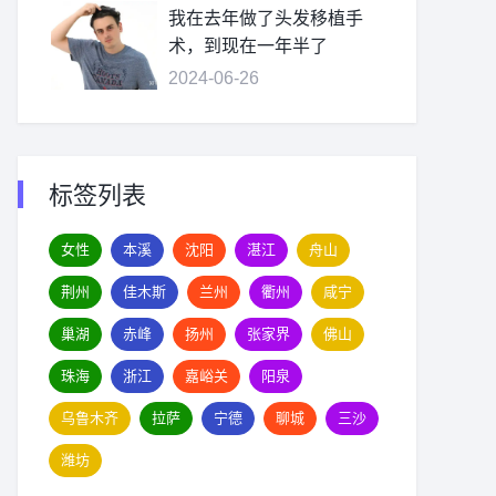
我在去年做了头发移植手
术，到现在一年半了
2024-06-26
标签列表
女性
本溪
沈阳
湛江
舟山
荆州
佳木斯
兰州
衢州
咸宁
巢湖
赤峰
扬州
张家界
佛山
珠海
浙江
嘉峪关
阳泉
乌鲁木齐
拉萨
宁德
聊城
三沙
潍坊