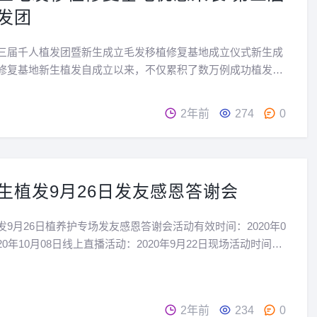
发团
N第三届千人植发团暨新生成立毛发移植修复基地成立仪式新生成
修复基地新生植发自成立以来，不仅累积了数万例成功植发手
丰厚的植发经验。随着人们对毛发健康的，毛发养护、修复及
渐庞大，植发不能仍停留在单纯的植发环节，须更进一步...
2年前
274
0
生植发9月26日发友感恩答谢会
发9月26日植养护专场发友感恩答谢会活动有效时间：2020年0
2020年10月08日线上直播活动：2020年9月22日现场活动时间：
月26日10：30(周六 福州新生植发活动概述：1、新生医师会从技
层面、团队层...
2年前
234
0