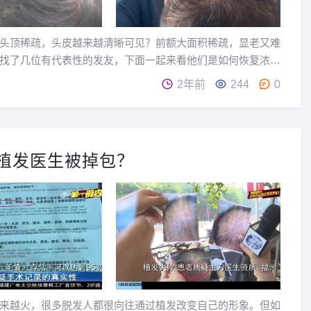
头顶稀疏，头皮越来越清晰可见？前额大面积稀疏，显老又难
找了几位有代表性的发友，下面一起来看他们是如何恢复浓密
发量还...
2年前
244
0
植发医生被掉包？
来越火，很多脱发人都很向往通过植发改变自己的形象。但如