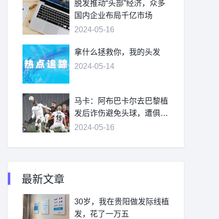
脱发推动“头部”经济，众多
国内企业布局千亿市场
2024-05-16
拿什么拯救你，我的头发
2024-05-14
马卡：阿布巴卡尔去巴黎植
发后诈伤避免头球，遭俱乐
部处罚
2024-05-16
最新文章
30岁，我在贵阳做发际线植
发，花了一万五