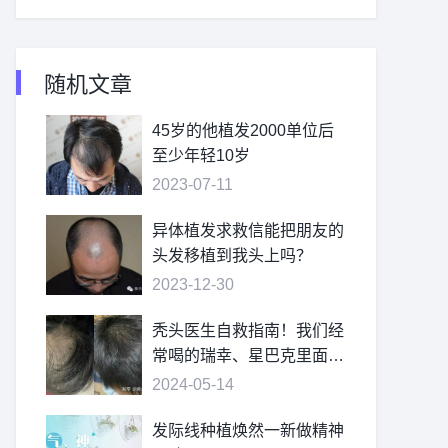
随机文章
45岁的他植发2000单位后
至少年轻10岁
2023-07-11
异体植发求救信能把朋友的
头发移植到我头上吗？
2023-12-30
秃头医生自救指南！我们经
常喝的瑞幸、星巴克里面的
咖啡因竟然能防脱发？欧倍
2024-05-14
青防脱洗发水真的比米诺地
尔还要好用吗？
发际线种植焕然一新做精神