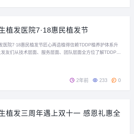
生植发医院7·18惠民植发节
发医院7·18惠民植发节匠心再造植得信赖TDDP植养护体系升
让发友们从技术层面、服务层面、团队层面全方位了解TDDP植
级后的带来的尊享体验，不让发友稀里糊涂的手术。2、活动
约之前发友亲诉TDDP植养护体系植发经历，...
2年前
233
0
生植发三周年遇上双十一 感恩礼惠全