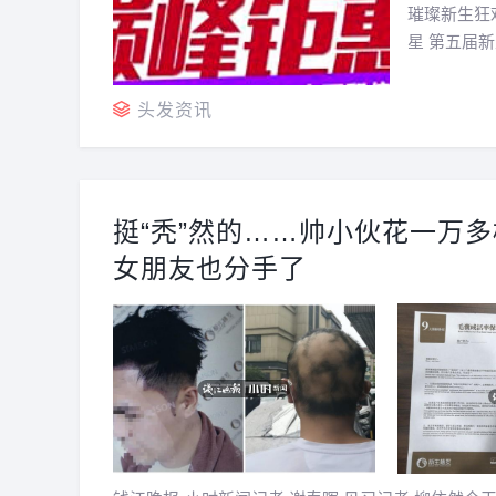
璀璨新生狂
星 第五届
星选秀发友
方案，开启
头发资讯
挺“秃”然的……帅小伙花一万
女朋友也分手了