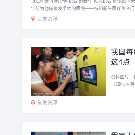
钱江晚报·小时新闻记者 谢春晖 见习记者 柳依然今
年前为他做植发手术的医院——杭州新生医疗美容门
后脑勺都几乎全秃了今天下午2点多，小时新闻记者..
头发资讯
我国每
这4点
资料图片：
（郑帅/人
法律保护，使
635192
头发资讯