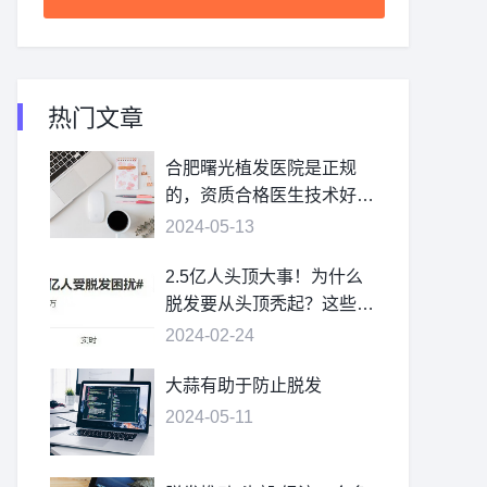
热门文章
合肥曙光植发医院是正规
的，资质合格医生技术好价
格不贵
2024-05-13
2.5亿人头顶大事！为什么
脱发要从头顶秃起？这些疑
问，一次讲清
2024-02-24
大蒜有助于防止脱发
2024-05-11