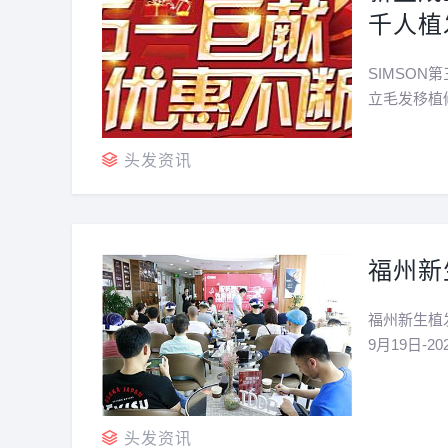
千人植
SIMSO
立毛发移植
术，具备了
植发市场日
头发资讯
福州新
福州新生植
9月19日-
2020年9
术层面、服务
头发资讯