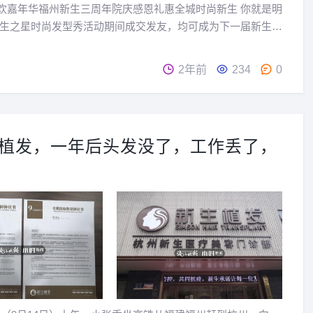
欢嘉年华福州新生三周年院庆感恩礼惠全城时尚新生 你就是明
新生之星时尚发型秀活动期间成交发友，均可成为下一届新生之
，不仅可获得新生之星大使称号，还可获得量身定制毛发诊疗
全国活动巡展，拍摄时尚硬照，制作真人秀ＶＬＯＧ，与...
2年前
234
0
多植发，一年后头发没了，工作丢了，