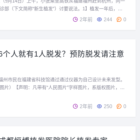
天（9月14日）上午，小张乘坐高铁从福建福州赶到杭州，向一
诊部（下文简称“新生植发”）讨要说法。1】植发一年后，连
.
2年前
244
0
6个人就有1人脱发？预防脱发请注意
福州市民在福建省科技馆通过通过仪器为自己设计未来发型。
民图片）【声明：凡带有“人民图片”字样图片，系版权图片，受
用（含转载）需付费，欢迎致电购买：010-65368384或021-
88。】近年来，我国脱发人群呈直...
2年前
250
0