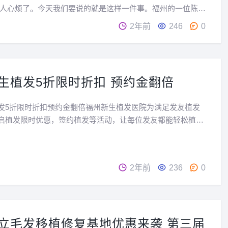
人心烦了。今天我们要说的就是这样一件事。福州的一位陈先
的头发和...
2年前
246
0
生植发5折限时折扣 预约金翻倍
发5折限时折扣预约金翻倍福州新生植发医院为满足发友植发
启植发限时优惠，签约植发等活动，让每位发友都能轻松植
压力，在线申请植发优惠名额。新生植发在线预约到院看诊，
店顾客，设置安全监测区，就诊期间确保安全问诊距离，做到
2年前
236
0
立毛发移植修复基地优惠来袭 第三届