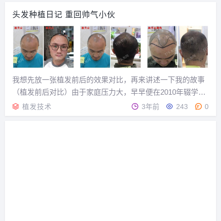
们来了解一下植发价格，希望能对大家
头发种植日记 重回帅气小伙
有所帮助。植发的价格高吗？事实上，
植发价格并没有统一的标准，每个医疗
机构可能有不同的仪...
我想先放一张植发前后的效果对比，再来讲述一下我的故事
（植发前后对比）由于家庭压力大，早早便在2010年辍学出
来打工，高中没毕业，出外打工七年了，从深圳、成都到天
植发技术
3年前
243
0
津，一路走来自信心随着头发的减少而减小，回到家亲朋好
友个个都很心疼我，小小年纪脱发如此严重，我在...