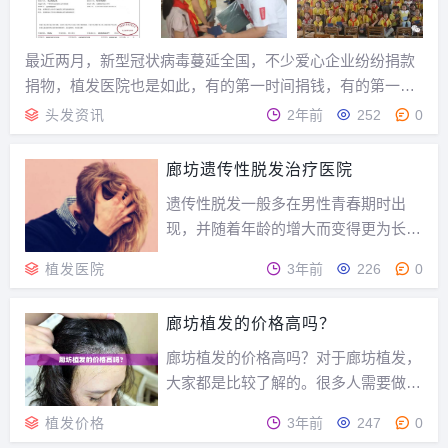
最近两月，新型冠状病毒蔓延全国，不少爱心企业纷纷捐款
捐物，植发医院也是如此，有的第一时间捐钱，有的第一时
间捐物，表现出危难时刻为国济困的精神。说句良心话吧，
头发资讯
2年前
252
0
雍禾老张在植发业11年了，第一次看到如此大规模的真公益
行动。之所以说“真公益”，是因为之前存在一些“...
廊坊遗传性脱发治疗医院
遗传性脱发一般多在男性青春期时出
现，并随着年龄的增大而变得更为长
见。如若不及时进行治疗，在脱落的地
植发医院
3年前
226
0
方将可能不再生长头发。治疗遗传性脱
发较有效的方法就是植发手术。那么在
廊坊植发的价格高吗？
廊坊怎么挑选遗传性脱发的医院呢？遗
传性脱发的原因是什么？廊坊遗传性脱
廊坊植发的价格高吗？对于廊坊植发，
发治疗医院在挑选一家专...
大家都是比较了解的。很多人需要做植
发手术。相信每个人都知道，手术可以
植发价格
3年前
247
0
对我们的身体造成微创的影响。今天我