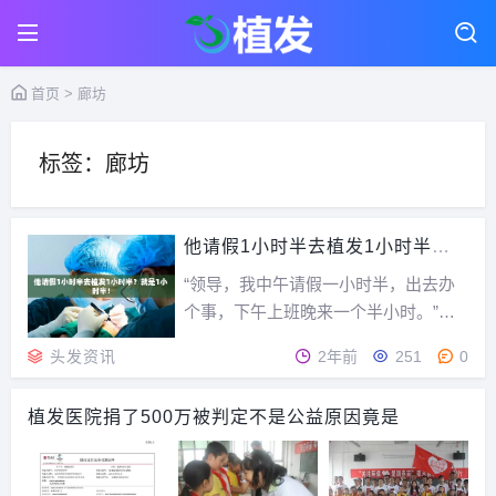
首页
> 廊坊
标签：廊坊
他请假1小时半去植发1小时半？
就是1小时半！
“领导，我中午请假一小时半，出去办
个事，下午上班晚来一个半小时。”领
导点头，说是可以的。单位本来是11点
头发资讯
2年前
251
0
半到1点半午休，结果他3点准时来上班
了，人已经变了样，头上绑着纱带，还
植发医院捐了500万被判定不是公益原因竟是
戴着一个防尘的帽子，原来他趁着午休
做了一个植发。植发医院离单位不远，
就两站公交吧，...