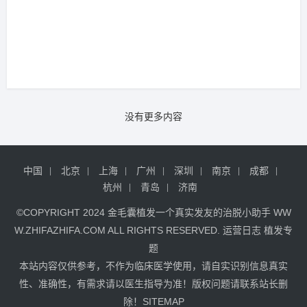
没有更多内容
中国
北京
上海
广州
深圳
南京
成都
杭州
青岛
济南
©COPYRIGHT 2024
金毛囊植发
一个真实发友的治脱小助手
WW
W.ZHIFAZHIFA.COM
ALL RIGHTS RESERVED.
运营日志
植发专
题
本站内容仅供参考，不作为临床医学使用，请自实识别信息真实
性、准确性，有需求请以医生指导为准！版权问题请联系站长删
除！
SITEMAP