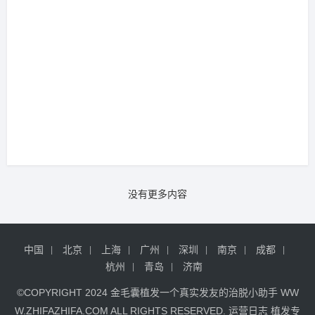
没有更多内容
中国
北京
上海
广州
深圳
南京
成都
杭州
青岛
济南
©COPYRIGHT 2024
金毛囊植发
一个真实发友的治脱小助手
WW
W.ZHIFAZHIFA.COM
ALL RIGHTS RESERVED.
运营日志
植发专