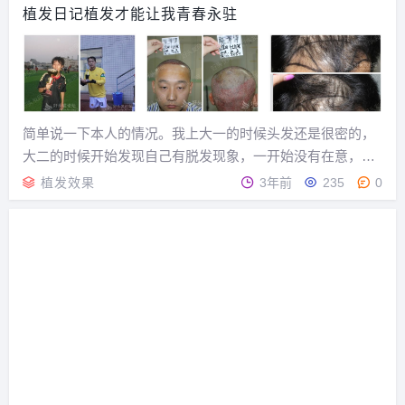
了。此时才有了危机感。可是各种治疗方法都试过了，收...
植发日记植发才能让我青春永驻
简单说一下本人的情况。我上大一的时候头发还是很密的，
大二的时候开始发现自己有脱发现象，一开始没有在意，但
是到了大三，一次聚会时，一个女同学说，你的发际线都开
植发效果
3年前
235
0
始后移了，最近那么用功啊，头发都掉光了，也来越聪明
了。此时才有了危机感。可是各种治疗方法都试过了，收...