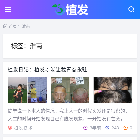
首页
> 淮南
标签：淮南
植发日记：植发才能让我青春永驻
简单说一下本人的情况。我上大一的时候头发还是很密的，
大二的时候开始发现自己有脱发现象，一开始没有在意，但
是到了大三，一次聚会时，一个女同学说，你的发际线都开
植发技术
3年前
243
0
始后移了，最近那么用功啊，头发都掉光了，也来越聪明