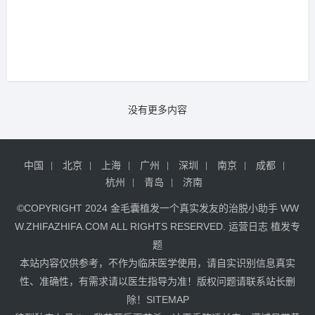
没有更多内容
中国
北京
上海
广州
深圳
南京
成都
杭州
青岛
济南
©COPYRIGHT 2024
金毛囊植发
一个真实发友的治脱小助手
WW
W.ZHIFAZHIFA.COM
ALL RIGHTS RESERVED.
运营日志
植发专
题
本站内容仅供参考，不作为临床医学使用，请自实识别信息真实
性、准确性，有需求请以医生指导为准！版权问题请联系站长删
除！
SITEMAP