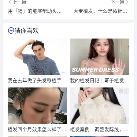
上一篇
下一篇
2026-8-9 湖南的朱先生（131****4222）
新生植发
报名
成功
用「喝」的能够帮助头发生长防止脱发？
大麦植发：什么是微针植发 看植发行业专家的详细解读！
请到院出示【
手机号
】领取当月
最低折扣
√
2026-8-9 上海的陈小姐（137****6265）
雍禾植发
报名
成功
猜你喜欢
请到院出示【
手机号
】领取当月
最低折扣
√
2026-8-8 上海的段先生（136****9158）
大麦植发
报名
成功
请到院出示【
手机号
】领取当月
最低折扣
√
2026-8-6 湖南的林先生（156****1467）
大麦植发
报名
成功
请到院出示【
手机号
】领取当月
最低折扣
√
我在去年做了头发移植手
我的植发日记｜写于植发10
2026-8-7 河北的张小姐（132****3687）
大麦植发
报名
成功
术，到现在一年半了
个月后的真实心得体会
请到院出示【
手机号
】领取当月
最低折扣
√
2026-8-8 贵州的王小姐（138****8247）
雍禾植发
报名
成功
请到院出示【
手机号
】领取当月
最低折扣
√
2026-8-6 海南的陈小姐（137****6399）
雍禾植发
报名
成功
植发四个月效果怎么样了？
植发案例丨调整发际线，美