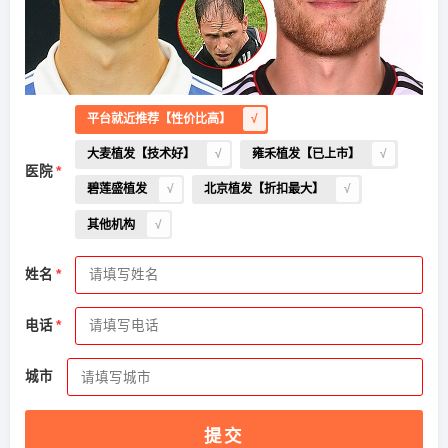
平台就近推荐【性价比高】
大麦植发【技术好】
雍禾植发【已上市】
医院
碧莲盛植发
北京植发【折扣最大】
其他机构
姓名
电话
2026-8-7 浙江的田小姐（155****0494）
大麦植发
报名
成功
请到院出示【
手机号
】领取当月
最低折扣
√
城市
2026-8-8 四川的卢小姐（183****7856）
新生植发
报名
成功
请到院出示【
手机号
】领取当月
最低折扣
√
提交