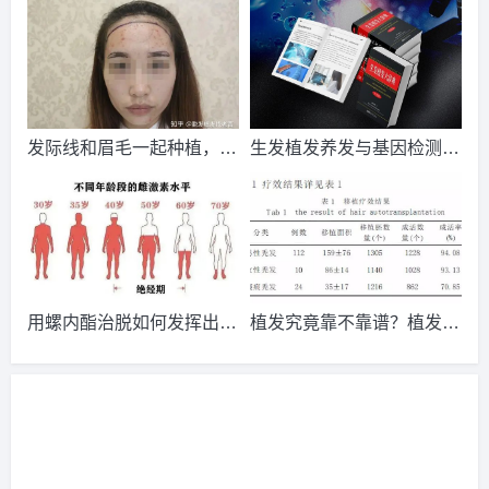
植发是什么体验？
请到院出示【
手机号
】领取当月
女逆袭成女神!
最低折扣
√
2026-8-6 山东的苏小姐（130****3593）
大麦植发
报名
成功
请到院出示【
手机号
】领取当月
最低折扣
√
2026-8-9 黑龙江的陈小姐（187****5998）
碧莲盛植发
报名
发际线和眉毛一起种植，术
生发植发养发与基因检测
成功
请到院出示【
手机号
】领取当月
最低折扣
√
后活脱脱一个小仙女！
《生发植发大辞典》摘选
2026-8-7 重庆的王小姐（133****8132）
雍禾植发
报名
成功
请到院出示【
手机号
】领取当月
最低折扣
√
2026-8-7 天津的代先生（135****2108）
雍禾植发
报名
成功
请到院出示【
手机号
】领取当月
最低折扣
√
用螺内酯治脱如何发挥出最
植发究竟靠不靠谱？植发价
2026-8-6 四川的周先生（181****2323）
碧莲盛植发
报名
成
大效果？关键要看这几点！
格为什么差别那么大？
功
请到院出示【
手机号
】领取当月
最低折扣
√
2026-8-7 湖北的吴女士（187****1146）
雍禾植发
报名
成功
请到院出示【
手机号
】领取当月
最低折扣
√
2026-8-7 浙江的田小姐（155****0494）
大麦植发
报名
成功