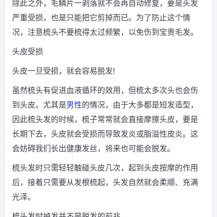
除此之外，毛鳞片一剥落就不会再自动修复，要是头发
严重受损，也是只能把它剪掉而已。为了防止这个情
况，注意梳头不要梳得太过频繁，以免伤到宝贵毛发。
头皮受损
头皮一旦受损，就会容易脱发!
虽然梳头有促进血液循环的效用，但梳太多次头也会伤
到头皮。尤其是
男性
的情况，由于大多都是短发造型，
因此梳头发的时候，梳子常常就会直接摩擦头皮，要是
长期下去，头皮就会受损而导致发炎或脂溢性皮炎。这
会妨碍我们长出健康发丝，将来也可能会脱发。
梳头发时只需轻轻触碰头皮几次，起到头皮按摩的作用
后，接着只需要从发根梳起，头发自然就会柔顺、充满
光泽。
梳头发时掉发并不是脱发的前兆