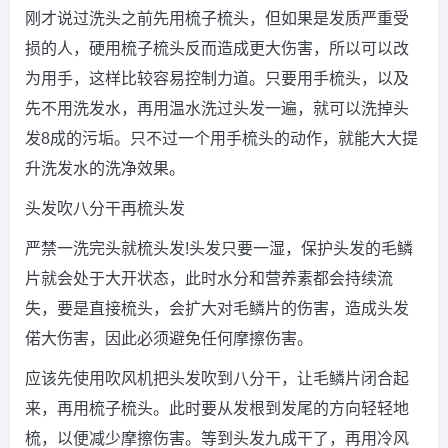
刚才说过洗头之前先用梳子梳头，但如果是发质严重受
损的人，硬用梳子梳头反而造成更大伤害，所以可以改
为用手，这样比较容易控制力道。只要用手梳头，以及
先不用洗发水，再用温水洗过头发一遍，就可以洗掉头
发8成的污垢。只不过一个用手梳头的动作，就能大大提
升洗发水的洗净效果。
头发吹八分干再梳头发
严禁一洗完头就梳头发!头发只要一湿，保护头发的毛鳞
片就会处于大开状态，此时水分和营养素都会持续流
失，要是直接梳头，会扩大对毛鳞片的伤害，造成头发
偌大伤害，因此必须避免任何摩擦伤害。
应该先使用吹风机把头发吹到八分干，让毛鳞片闭合起
来，再用梳子梳头。此时要从发根到发尾的方向轻轻地
梳，以便减少摩擦伤害。等到头发九成干了，再用冷风