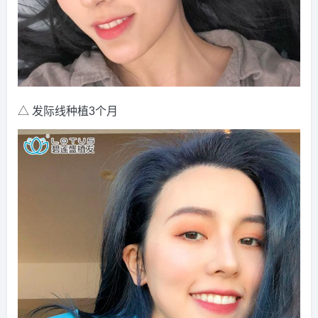
△ 发际线种植3个月