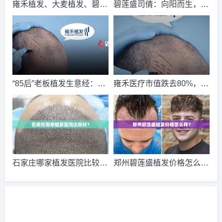
请到院出示【
手机号
】领取当月
最低折扣
√
雍禾植发、大麦植发、碧莲
碧莲盛司倩：向阳而生，开
盛植发等植发医院，评测点
2026-8-5 四川的吴女士（138****0603）
启舒适化植发新篇章
碧莲盛植发
报名
成
评！
功
请到院出示【
手机号
】领取当月
最低折扣
√
2026-8-6 山东的苏小姐（136****1133）
新生植发
报名
成功
请到院出示【
手机号
】领取当月
最低折扣
√
“85后”老板植发生意经：雍
雍禾医疗市值跌去80%，靠
2026-8-5 福建的吴女士（134****6760）
大麦植发
报名
成功
禾医疗一年花6亿做营销 植
给地球“生发”能挽尊吗？
请到院出示【
手机号
】领取当月
最低折扣
√
发一次2.8万毛利超74%
2026-8-5 广西的钟先生（139****7082）
雍禾植发
报名
成功
请到院出示【
手机号
】领取当月
最低折扣
√
2026-8-5 河南的崔女士（150****2180）
新生植发
报名
成功
石家庄哪家植发医院比较
郑州碧莲盛植发价格怎么
请到院出示【
手机号
】领取当月
最低折扣
√
好？
样？
2026-8-4 河南的胡小姐（138****7605）
新生植发
报名
成功
请到院出示【
手机号
】领取当月
最低折扣
√
2026-8-6 广西的朱先生（134****1988）
雍禾植发
报名
成功