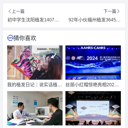
2026-8-7 江苏的王小姐（133****0857）
碧莲盛植发
报名
成
上一篇
下一篇
功
请到院出示【
手机号
】领取当月
最低折扣
√
初中学生沈阳植发1407单位
92年小伙福州植发3645单位半年颠覆形象
2026-8-4 北京的马小姐（132****9688）
雍禾植发
报名
成功
请到院出示【
手机号
】领取当月
最低折扣
√
猜你喜欢
2026-8-6 四川的刘小姐（131****4673）
雍禾植发
报名
成功
请到院出示【
手机号
】领取当月
最低折扣
√
2026-8-6 山西的段先生（157****6605）
新生植发
报名
成功
请到院出示【
手机号
】领取当月
最低折扣
√
2026-8-4 贵州的卢小姐（130****7250）
新生植发
报名
成功
我的植发日记｜说实话植发
丝丽小红帽惊艳亮相2024
请到院出示【
手机号
】领取当月
最低折扣
√
是我做过的最不后悔的决定
亚洲毛发医学盛会
2026-8-4 福建的胡小姐（187****8742）
碧莲盛植发
报名
成
功
请到院出示【
手机号
】领取当月
最低折扣
√
2026-8-7 广西的王小姐（131****5866）
新生植发
报名
成功