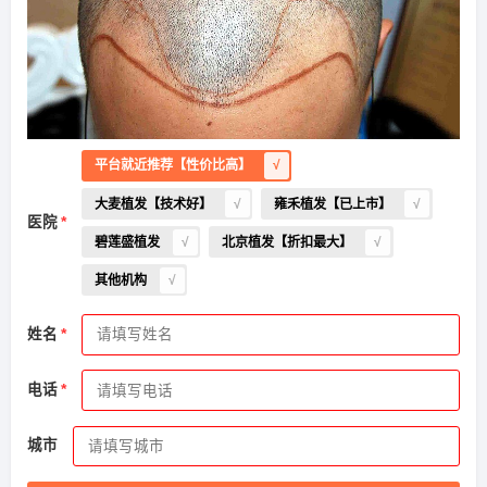
平台就近推荐【性价比高】
大麦植发【技术好】
雍禾植发【已上市】
医院
碧莲盛植发
北京植发【折扣最大】
其他机构
2026-8-4 河南的胡小姐（138****7605）
新生植发
报名
成功
请到院出示【
手机号
】领取当月
最低折扣
√
姓名
2026-8-6 广西的朱先生（134****1988）
雍禾植发
报名
成功
请到院出示【
手机号
】领取当月
最低折扣
√
电话
2026-8-4 陕西的钟先生（131****7677）
大麦植发
报名
成功
城市
请到院出示【
手机号
】领取当月
最低折扣
√