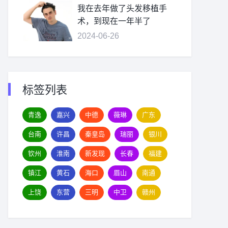
我在去年做了头发移植手
术，到现在一年半了
2024-06-26
标签列表
青逸
嘉兴
中德
薇琳
广东
台南
许昌
秦皇岛
瑞丽
银川
钦州
淮南
新发现
长春
福建
镇江
黄石
海口
眉山
南通
上饶
东营
三明
中卫
赣州