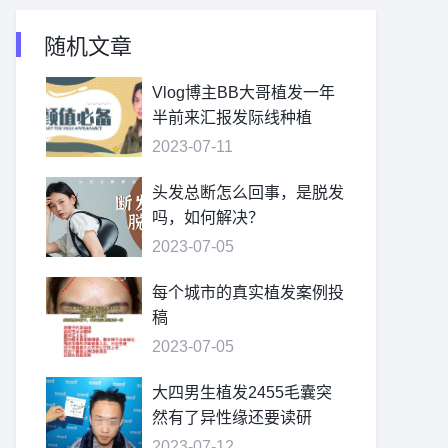
随机文章
Vlog博主BB大哥植发一年
半前来汇报发际线种植
2023-07-11
头发总断怎么回事，是脱发
吗，如何解决？
2023-07-05
每个城市的真实植发案例投
稿
2023-07-05
大四男生植发2455毛囊突
然有了异性缘还要读研
2023-07-12