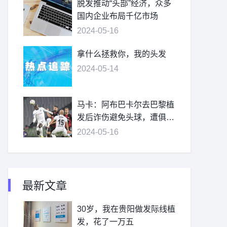
脱发推动“头部”经济，众多
国内企业布局千亿市场
2024-05-16
拿什么拯救你，我的头发
2024-05-14
马卡：阿布巴卡尔去巴黎植
发后诈伤避免头球，遭俱乐
部处罚
2024-05-16
最新文章
30岁，我在贵阳做发际线植
发，花了一万五