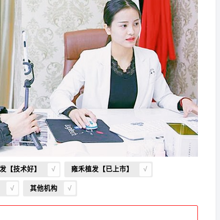
发【技术好】
雍禾植发【已上市】
其他机构
发
报名
成功
请到院出示【
手机号
】领取当月
最低折扣
√
发
报名
成功
请到院出示【
手机号
】领取当月
最低折扣
√