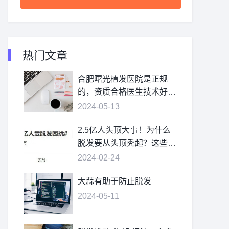
热门文章
合肥曙光植发医院是正规
的，资质合格医生技术好价
格不贵
2024-05-13
2.5亿人头顶大事！为什么
脱发要从头顶秃起？这些疑
问，一次讲清
2024-02-24
大蒜有助于防止脱发
2024-05-11