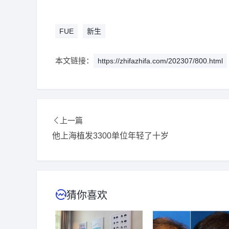
2026-8-2 重庆的代先生（155****6386）
碧莲盛
2026-8-2 海南的代先生（152****8164）
新生植
FUE
新生
2026-8-4 黑龙江的崔女士（180****5631）
碧莲盛
本文链接：
https://zhifazhifa.com/202307/800.html
2026-8-3 贵州的段先生（184****9606）
新生植
2026-8-2 湖北的张小姐（188****0475）
大麦植
2026-8-3 江西的钟先生（132****4204）
雍禾植
上一篇
2026-8-4 四川的刘小姐（152****7099）
雍禾植
他上海植发3300单位年轻了十岁
2026-8-5 黑龙江的胡小姐（139****4892）
大麦
2026-8-4 浙江的卢小姐（138****1860）
新生植
猜你喜欢
2026-8-3 海南的胡小姐（139****6775）
大麦植
2026-8-3 河南的韩女士（135****3082）
新生植