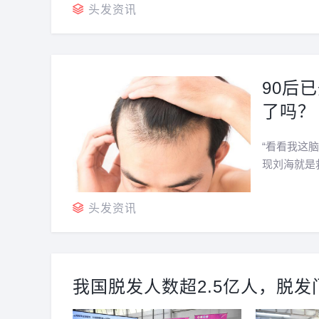
网友们纷纷晒出自己曾拥有浓密秀发的“匆匆那年”，对比
头发资讯
90后
了吗？
“看看我这
现刘海就是
“有些人表
前在微博上
头发资讯
我国脱发人数超2.5亿人，脱