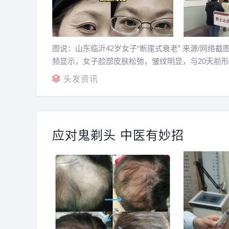
图说：山东临沂42岁女子“断崖式衰老” 来源/网络
频显示，女子脸部皮肤松弛，皱纹明显，与20天前
这个视频让不少女性有点慌。真的存在“断崖式衰...
头发资讯
应对鬼剃头 中医有妙招