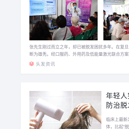
张先生刚过而立之年，却已被脱发困扰多年。在复旦
断为雄秃。经口服药、外用药及低能量激光联合方案
坚持治疗一年后，毛发密度明显改善。今天召开的2023
头发资讯
年轻人
防治脱
临床上最新
体，比起“