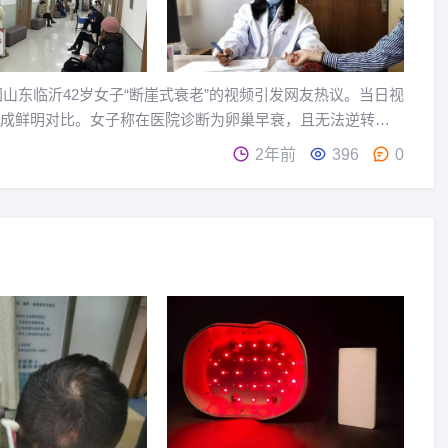
截图山东临沂42岁女子“断崖式衰老”的视频引发网友热议。当日视
形成鲜明对比。女子称在医院诊断为卵巢早衰，且无法逆转。
2年前
396
0