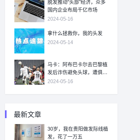
脱发推动“头部”经济，众多
国内企业布局千亿市场
2024-05-16
拿什么拯救你，我的头发
2024-05-14
马卡：阿布巴卡尔去巴黎植
发后诈伤避免头球，遭俱乐
部处罚
2024-05-16
最新文章
30岁，我在贵阳做发际线植
发，花了一万五