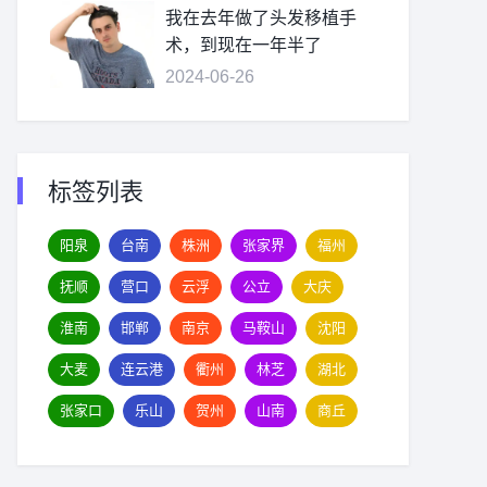
我在去年做了头发移植手
术，到现在一年半了
2024-06-26
标签列表
阳泉
台南
株洲
张家界
福州
抚顺
营口
云浮
公立
大庆
淮南
邯郸
南京
马鞍山
沈阳
大麦
连云港
衢州
林芝
湖北
张家口
乐山
贺州
山南
商丘