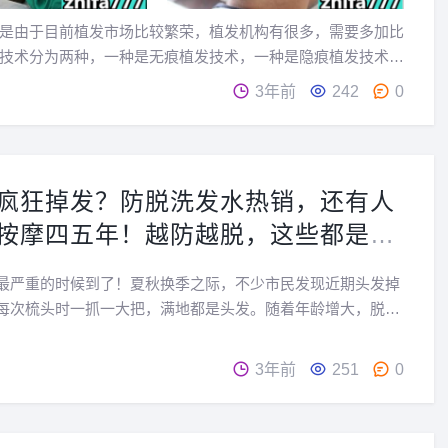
是由于目前植发市场比较繁荣，植发机构有很多，需要多加比
技术分为两种，一种是无痕植发技术，一种是隐痕植发技术。
可以选择...
3年前
242
0
疯狂掉发？防脱洗发水热销，还有人
按摩四五年！越防越脱，这些都是
最严重的时候到了！夏秋换季之际，不少市民发现近期头发掉
每次梳头时一抓一大把，满地都是头发。随着年龄增大，脱发
的一大困扰。如何留住头发？不少人都走过“护发三部曲”，买
、尝试土方偏方、去医院就诊。但其实，这“三部曲”里顺...
3年前
251
0