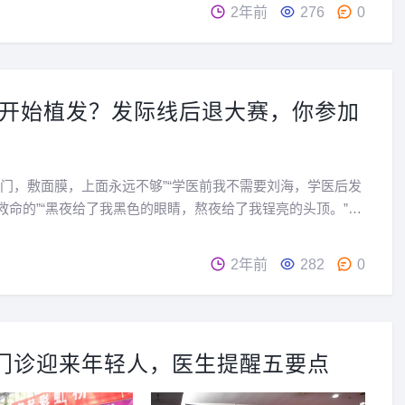
...
2年前
276
0
已开始植发？发际线后退大赛，你参加
脑门，敷面膜，上面永远不够”“学医前我不需要刘海，学医后发
救命的”“黑夜给了我黑色的眼睛，熬夜给了我锃亮的头顶。”
面18岁，实际上已经秃了头”……“发际线后退大赛”这一话题日
引起热议，网友们纷纷晒出自己曾拥有浓密秀发...
2年前
282
0
发门诊迎来年轻人，医生提醒五要点