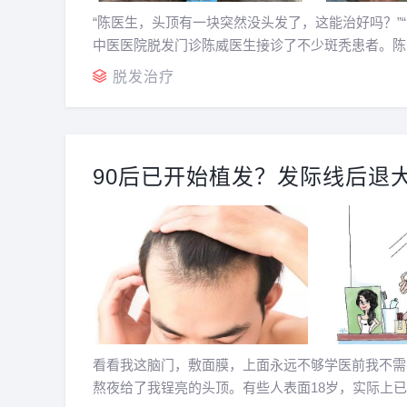
“陈医生，头顶有一块突然没头发了，这能治好吗？”“
中医医院脱发门诊陈威医生接诊了不少斑秃患者。陈医
秃”，是一种突发的局限性斑片状脱发，秃发斑呈圆..
脱发治疗
90后已开始植发？发际线后退
看看我这脑门，敷面膜，上面永远不够学医前我不需
熬夜给了我锃亮的头顶。有些人表面18岁，实际上已