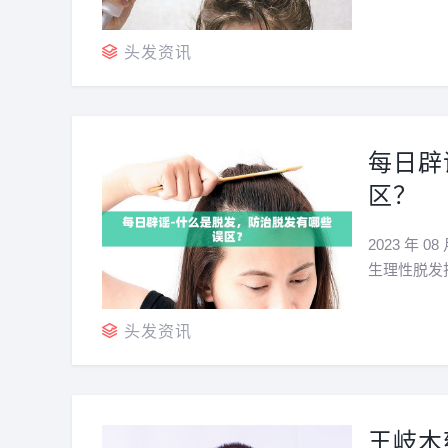
性脱发两种
断有新的毛
头发资讯
每日辟
区？
2023 年
生理性脱发
长出来，头
一天超过20
头发资讯
王岐木