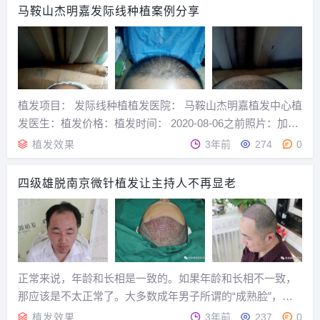
工作、生活、交际、甚至婚姻。27岁的...
马鞍山杰明嘉发际线种植案例分享
植发项目： 发际线种植植发医院： 马鞍山杰明嘉植发中心植
发医生：植发价格：植发时间： 2020-08-06之前照片：加微
信：zhifa777 预约植发医院术后第46天【秃顶植发术后第45
植发效果
3年前
274
0
天】转眼间已经是植发的术后一个多月了，头发从生长期再
到现在的脱落期，目...
四级雄脱南京微针植发让主持人不再显老
正常来说，年龄和长相是一致的。如果年龄和长相不一致，
那应该是不太正常了。大多数成年男子所谓的“成熟脸”，却
比实际年龄更显老！这种90%以上都是头发导致的。我就遇
植发效果
3年前
237
0