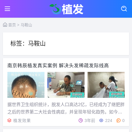
首页
> 马鞍山
标签：马鞍山
南京韩辰植发真实案例 解决头发稀疏发际线高
据世界卫生组织统计，脱发人口高达2亿，已经成为了继肥胖
之后的世界第二大社会性病症，并呈现年轻化趋势。如今物
质丰富、生活节奏快、生存压力大，20岁—35岁的80后、90
植发效果
3年前
224
0
后年轻人逐渐成为脱发的“主力军”，严重影响着脱发人群的