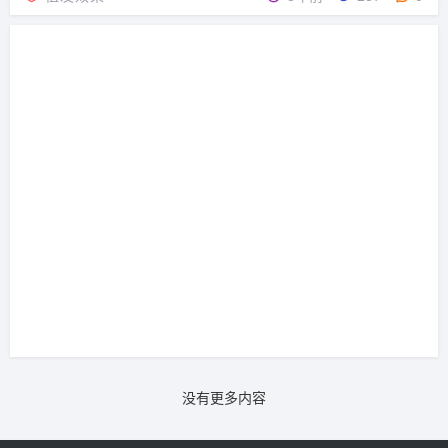
到过这样的一位发友，由于缺乏头发健康养护，脱发让未到
而立之年的他，常常被人认为是中年大叔。你说气...
没有更多内容