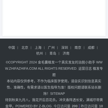
中国
北京
上海
广州
深圳
南京
成都
杭州
青岛
济南
©COPYRIGHT 2024
金毛囊植发
一个真实发友的治脱小助手
WW
W.ZHIFAZHIFA.COM
ALL RIGHTS RESERVED.
运营日志
植发专
题
本站内容仅供参考，不作为临床医学使用，请自实识别信息真实
性、准确性，有需求请以医生指导为准！版权问题请联系站长删
除！
SITEMAP
待到秋来九月八，我花开后百花杀。冲天香阵透长安，满城尽带黄
金甲。POWERED BY Z-BLOG.
今日访问量
200
昨日访问量
10