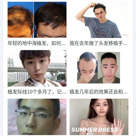
发，花了一万五
实点的，效果如何？
请到院出示【
手机号
】领取当月
最低折扣
√
2026-8-3 湖北的马小姐（159****6836）
新生植发
报名
成功
请到院出示【
手机号
】领取当月
最低折扣
√
2026-8-6 海南的吴女士（137****6208）
碧莲盛植发
报名
成
年轻的地中海植发，如何完
我在去年做了头发移植手
功
请到院出示【
手机号
】领取当月
最低折扣
√
成自身的升华，找回青春的
术，到现在一年半了
2026-8-5 湖南的吴女士（133****6237）
雍禾植发
报名
成功
自信
请到院出示【
手机号
】领取当月
最低折扣
√
2026-8-5 江西的张小姐（134****2220）
大麦植发
报名
成功
请到院出示【
手机号
】领取当月
最低折扣
√
植发际线10个多月了，记录
植发几年后的效果还会和刚
2026-8-4 山东的吴女士（155****7294）
碧莲盛植发
报名
成
一下我的恢复过程
植发的效果一样吗？
功
请到院出示【
手机号
】领取当月
最低折扣
√
2026-8-4 山西的陈小姐（134****2583）
雍禾植发
报名
成功
请到院出示【
手机号
】领取当月
最低折扣
√
2026-8-3 重庆的马小姐（154****8192）
碧莲盛植发
报名
成