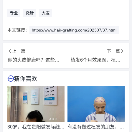
请到院出示【
手机号
】领取当月
最低折扣
√
2026-8-6 四川的代先生（134****7330）
大麦植发
报名
成功
专业
微针
大麦
请到院出示【
手机号
】领取当月
最低折扣
√
2026-8-6 河南的代先生（152****1192）
雍禾植发
报名
成功
本文链接：
https://www.hair-grafting.com/202307/37.html
请到院出示【
手机号
】领取当月
最低折扣
√
2026-8-6 浙江的崔女士（137****8260）
碧莲盛植发
报名
成
上一篇
下一篇
功
请到院出示【
手机号
】领取当月
最低折扣
√
你的头皮健康吗？这些头皮问题要小心！
植发6个月效果图，植发6个月效果图
2026-8-4 海南的朱先生（152****9218）
雍禾植发
报名
成功
请到院出示【
手机号
】领取当月
最低折扣
√
猜你喜欢
2026-8-4 广西的代先生（133****8003）
碧莲盛植发
报名
成
功
请到院出示【
手机号
】领取当月
最低折扣
√
2026-8-5 贵州的周先生（155****1733）
新生植发
报名
成功
请到院出示【
手机号
】领取当月
最低折扣
√
30岁，我在贵阳做发际线植
2026-8-3 湖北的田小姐（136****8135）
有没有做过植发的朋友，真
大麦植发
报名
成功