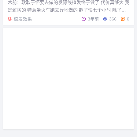
术前：耿耿于怀要去做的发际线植发终于做了 代价真够大 我
是潍坊的 特意坐火车跑去异地做的 躺了快七个小时 除了发
际线还加了鬓角 医院特别棒给叫了午餐外卖 种植完当天就回
植发效果
3年前
366
0
家了 也不用住院 真是方便啊 给大家看看术前术后照片吧效
果可以吧 术前简直难看死了那个大...