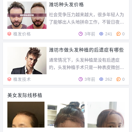
得到好的治疗效果，那么我们应该如何选择植发医院呢...
潍坊种头发价格
社会竞争压力越来越大，很多年轻人为
了能够出人头地拼命工作，不管日夜的
加班。导致了脱发问题越来越趋于年轻
植发价格
3年前
241
0
化。而毛发移植术的出现，一改传统治
脱发药物的弊端，解决秃顶问题。可是
潍坊市做头发种植的后遗症有哪些
好多人对毛发移植价格知道的并不多，
常问，潍坊种头发价格？对此，老张就
通常情况下，头发种植是没有后遗症
植发问题作以下介绍...
的，头发种植手术只是一种表皮微创手
术，在浅表皮层下0.3至0.5毫米进行的
植发技术
3年前
262
0
一种技术，对人体的伤害几乎可以忽略
不计。那么，潍坊市做头发种植到底有
美女发际线移植
没有后遗症，下面我们就一起来详细了
解下。虽然植发只是一个小手术，但是
对操作者、跟器...