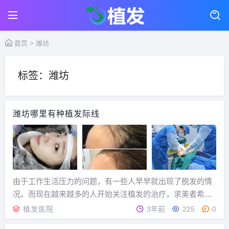
首页
> 潍坊
标签：潍坊
潍坊哪里有种植发际线
由于工作生活压力的问题，有一些人早早就出现了脱发的情
况。而现在越来越多的人开始关注植发的治疗，求美者希望
通过这种方法能够解决毛发的问题。那么怎么样植发效果好
植发医院
3年前
225
0
呢？此问题是大家所关心的，因为每个想要做植发的人都想