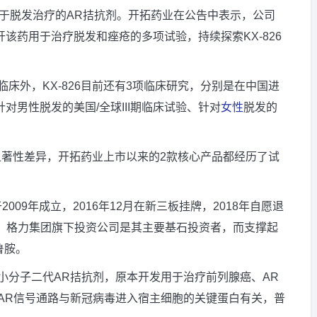
试验用于脱发治疗的AR拮抗剂。开拓药业在公告中表示，公司
开该药用于治疗脱发和痤疮的多项试验，持续探索KX-826
期临床外，KX-826目前还有3项临床研究，分别是在中国进
针对男性脱发的美国/全球III期临床试验、针对
女性
脱发的
得显著性差异，开拓药业上市以来的2款核心产品都经历了试
09年成立，2016年12月在新三板挂牌，2018年自愿退
时，格力集团旗下投资公司是其主要基石投资者，而支撑起
鲁胺。
小分子二代AR拮抗剂，原本开发用于治疗前列腺癌、AR
AR信号通路与新冠病毒进入宿主细胞的关键蛋白有关，普