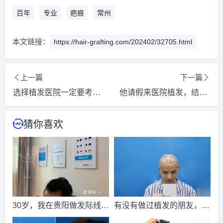
2026-8-2 河北的潘女士（133****5030）
新生植发
报名
成功
百年
专业
疤痕
常州
请到院出示【
手机号
】领取当月
最低折扣
√
本文链接：
https://hair-grafting.com/202402/32705.html
2026-8-4 江西的吴女士（138****4093）
大麦植发
报名
成功
请到院出示【
手机号
】领取当月
最低折扣
√
2026-8-3 江西的朱先生（135****2769）
雍禾植发
报名
成功
上一篇
下一篇
请到院出示【
手机号
】领取当月
最低折扣
√
选择植发医院一定要考虑到这三点不然植发有风险
他请假来医院植发，结果医生批评他了
2026-8-5 湖北的李先生（135****6201）
大麦植发
报名
成功
猜你喜欢
请到院出示【
手机号
】领取当月
最低折扣
√
2026-8-3 湖北的陈小姐（136****2451）
碧莲盛植发
报名
成
功
请到院出示【
手机号
】领取当月
最低折扣
√
2026-8-3 黑龙江的钟先生（137****7753）
新生植发
报名
成
功
请到院出示【
手机号
】领取当月
最低折扣
√
30岁，我在贵阳做发际线植
有没有做过植发的朋友，真
2026-8-4 陕西的林先生（133****0747）
新生植发
报名
成功
发，花了一万五
实点的，效果如何？