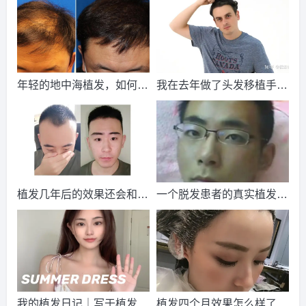
请到院出示【
手机号
】领取当月
最低折扣
√
2026-8-3 湖南的崔女士（155****2349）
新生植发
报名
成功
请到院出示【
手机号
】领取当月
最低折扣
√
2026-8-3 山西的朱先生（139****1161）
新生植发
报名
成功
年轻的地中海植发，如何完
我在去年做了头发移植手
请到院出示【
手机号
】领取当月
最低折扣
√
成自身的升华，找回青春的
术，到现在一年半了
2026-8-5 山西的顾小姐（152****6217）
碧莲盛植发
报名
成
自信
功
请到院出示【
手机号
】领取当月
最低折扣
√
2026-8-5 北京的周先生（152****1497）
新生植发
报名
成功
请到院出示【
手机号
】领取当月
最低折扣
√
植发几年后的效果还会和刚
一个脱发患者的真实植发经
2026-8-3 广东的陈小姐（137****3928）
新生植发
报名
成功
植发的效果一样吗？
历，献给所有的脱发患者
请到院出示【
手机号
】领取当月
最低折扣
√
2026-8-4 上海的王小姐（154****8223）
碧莲盛植发
报名
成
功
请到院出示【
手机号
】领取当月
最低折扣
√
2026-8-3 贵州的崔女士（134****2701）
雍禾植发
报名
成功
我的植发日记｜写于植发10
植发四个月效果怎么样了？