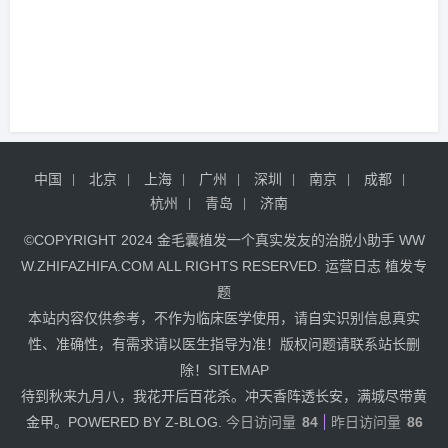
中国
北京
上海
广州
深圳
南京
成都
杭州
青岛
济南
©COPYRIGHT 2024
金毛囊植发
一个真实发友的治脱小助手
WW
W.ZHIFAZHIFA.COM
ALL RIGHTS RESERVED.
运营日志
植发专
题
本站内容仅供参考，不作为临床医学使用，请自实识别信息真实
性、准确性，有需求请以医生指导为准！版权问题请联系站长删
除！
SITEMAP
待到秋来九月八，我花开后百花杀。冲天香阵透长安，满城尽带黄
金甲。POWERED BY Z-BLOG.
今日访问量
84
昨日访问量
86