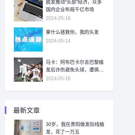
脱发推动“头部”经济，众多
国内企业布局千亿市场
2024-05-16
拿什么拯救你，我的头发
2024-05-14
马卡：阿布巴卡尔去巴黎植
发后诈伤避免头球，遭俱乐
部处罚
2024-05-16
最新文章
30岁，我在贵阳做发际线植
发，花了一万五