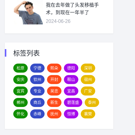
我在去年做了头发移植手
术，到现在一年半了
2024-06-26
标签列表
松原
宁德
熙朵
德阳
深圳
安庆
钦州
开封
鞍山
宿州
宜宾
专业
吴忠
宜昌
广安
郴州
商丘
新生
碧莲盛
泰州
怀化
赤峰
抚州
恒博
襄樊