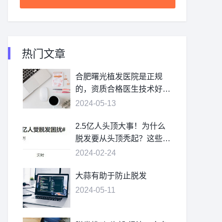
热门文章
合肥曙光植发医院是正规
的，资质合格医生技术好价
格不贵
2024-05-13
2.5亿人头顶大事！为什么
脱发要从头顶秃起？这些疑
问，一次讲清
2024-02-24
大蒜有助于防止脱发
2024-05-11