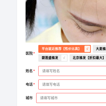
平台就近推荐【性价比高】
大麦植
医院
碧莲盛植发
北京植发【折扣最大】
姓名
电话
2026-8-6 湖北的朱先生（185****6494）
新生植
城市
2026-8-7 天津的林先生（134****5766）
碧莲盛