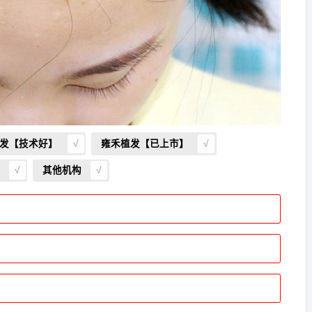
发【技术好】
雍禾植发【已上市】
其他机构
发
报名
成功
请到院出示【
手机号
】领取当月
最低折扣
√
植发
报名
成功
请到院出示【
手机号
】领取当月
最低折扣
√