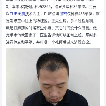
0，本来术前预估种植2365，结果多取种35单位。主要
以
FUE
无痕
技术为主，FUE点阵
加密
仅种植435单位，就
是发际正中往上的稀疏区。王先生说，手术过程顺利，
就是打麻药的时候有些小疼，其它时间没什么感觉。做
完手术他就回家了，医生告诉他可以正常上班，平时多
注意休息和平躺，并叮嘱一个礼拜后过来清理血痂。