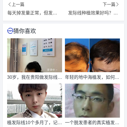
上一篇
下一篇
2026-8-3 贵州的陈小姐（136****5649）
大麦植发
报名
成功
每天掉发量正常，但发旋发缝额角能见头皮了什么情况
发际线种植效果好吗？网友：这是见过最好的答案
请到院出示【
手机号
】领取当月
最低折扣
√
2026-8-4 江西的潘女士（155****1944）
雍禾植发
报名
成功
猜你喜欢
请到院出示【
手机号
】领取当月
最低折扣
√
2026-8-5 浙江的陈小姐（153****9810）
大麦植发
报名
成功
请到院出示【
手机号
】领取当月
最低折扣
√
2026-8-4 山西的胡小姐（139****7041）
新生植发
报名
成功
请到院出示【
手机号
】领取当月
最低折扣
√
30岁，我在贵阳做发际线植
年轻的地中海植发，如何完
2026-8-5 北京的钟先生（151****7834）
雍禾植发
报名
成功
发，花了一万五
成自身的升华，找回青春的
请到院出示【
手机号
】领取当月
最低折扣
√
自信
2026-8-3 山西的潘女士（134****6399）
大麦植发
报名
成功
请到院出示【
手机号
】领取当月
最低折扣
√
2026-8-2 黑龙江的胡小姐（181****1747）
雍禾植发
报名
成
植发际线10个多月了，记录
一个脱发患者的真实植发经