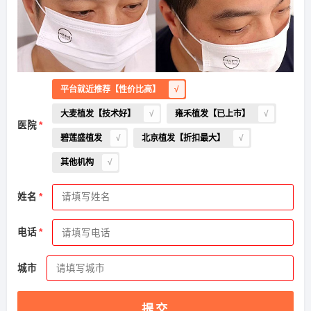
平台就近推荐【性价比高】
大麦植发【技术好】
雍禾植发【已上市】
医院
碧莲盛植发
北京植发【折扣最大】
其他机构
姓名
2026-8-5 江西的田小姐（139****6721）
新生植发
报名
成功
电话
请到院出示【
手机号
】领取当月
最低折扣
√
城市
2026-8-4 山东的卢小姐（136****2793）
雍禾植发
报名
成功
请到院出示【
手机号
】领取当月
最低折扣
√
提交