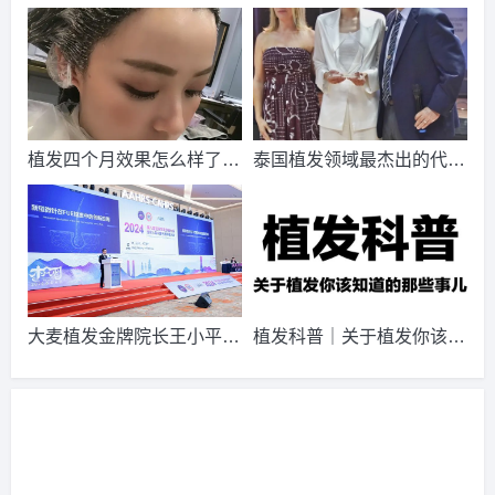
功
请到院出示【
手机号
】领取当月
最低折扣
√
一下我的恢复过程
历，献给所有的脱发患者
2026-8-5 河北的韩女士（180****7962）
碧莲盛植发
报名
成
功
请到院出示【
手机号
】领取当月
最低折扣
√
2026-8-3 重庆的周先生（130****7223）
大麦植发
报名
成功
请到院出示【
手机号
】领取当月
最低折扣
√
植发四个月效果怎么样了？
泰国植发领域最杰出的代表
植发是什么体验？
Ramida Kasemsomporn博
2026-8-2 广西的田小姐（134****7809）
雍禾植发
报名
成功
士
请到院出示【
手机号
】领取当月
最低折扣
√
2026-8-3 山西的陈小姐（139****4513）
大麦植发
报名
成功
请到院出示【
手机号
】领取当月
最低折扣
√
大麦植发金牌院长王小平出
植发科普｜关于植发你该知
2026-8-4 广西的陈小姐（134****1423）
雍禾植发
报名
成功
席第八届亚洲毛发移植大会
道的那些事儿
请到院出示【
手机号
】领取当月
最低折扣
√
2026-8-3 陕西的刘小姐（134****5990）
大麦植发
报名
成功
请到院出示【
手机号
】领取当月
最低折扣
√
2026-8-5 江西的田小姐（139****6721）
新生植发
报名
成功