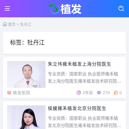
首页
> 牡丹江
标签：牡丹江
朱立伟雍禾植发上海分院医生
专业资质：国家职业 执业医师雍禾植
发上海分院医生雍禾植发技术研究院植
发医生师从雍禾植发技术研究院植发医
植发医院
2年前
279
0
生导师刘长春专家简介：2011年7月毕
业于黑龙江省牡丹江大学；2013年8月
侯媛雍禾植发北京分院医生
在北京叶子整形医院从事外科临床工
作；2017年9月加入雍禾从事自体毛发
专业资质：国家职业 执业医师雍禾植
移植工作...
发北京分院医生雍禾植发技术研究院植