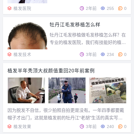
发医生专家简介：侯医生毕业于牡丹江
植发医院
2年前
255
0
医科大学，从事毛发移植工作十余年，
有着丰富的临床植发经验，成功案例上
牡丹江毛发移植怎么样
万例，具有较高职业素养和水准，擅长
各种植发手术，在植发术后自然度研究
牡丹江毛发移植做毛发移植怎么样？在
领域有极高的造诣，...
专业的植发医院，我们有技能好的植发
医师，做FUT技能的时分留下的痕迹是
植发技术
3年前
234
0
不明显的，但是在不专业的小植发科
室，由于植发医师的技能不过关，很有
植发半年秃顶大叔颜值重回20年前案例
可能形成很明显的疤痕，乃至落下偏头
疼的缺点。那么植发技能有几种呢？牡
丹江毛发移植植发技...
因为脱发不自信，很少拍照自拍更是没有。一年四季都要戴
帽子才出门，这就是植发前的牡丹江“老胡”生活的真实写
照。植发前的“老胡”↓↓以下是胡先生的自述——我叫胡浩，
植发效果
3年前
240
0
来自牡丹江，在铁路上班，44岁的我现在事业小有成绩，家