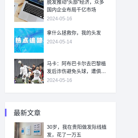
脱发推动“头部”经济，众多
国内企业布局千亿市场
2024-05-16
拿什么拯救你，我的头发
2024-05-14
马卡：阿布巴卡尔去巴黎植
发后诈伤避免头球，遭俱乐
部处罚
2024-05-16
最新文章
30岁，我在贵阳做发际线植
发，花了一万五