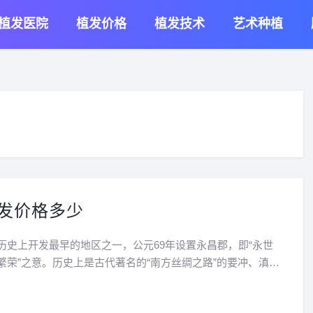
植发医院
植发价格
植发技术
艺术种植
发价格多少
历史上开发最早的地区之一，公元69年设置永昌郡，即“永世
繁荣”之意。历史上是古代著名的“南方丝绸之路”的要冲、滇西
场。那么保山植发价格是多少呢？保山植发价格多少保山本地
医院的，云南省昆明有众多的植发医院，大部分专科植...