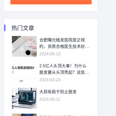
热门文章
合肥曙光植发医院是正规
的，资质合格医生技术好价
格不贵
2024-05-13
2.5亿人头顶大事！为什么
脱发要从头顶秃起？这些疑
问，一次讲清
2024-02-24
大蒜有助于防止脱发
2024-05-11