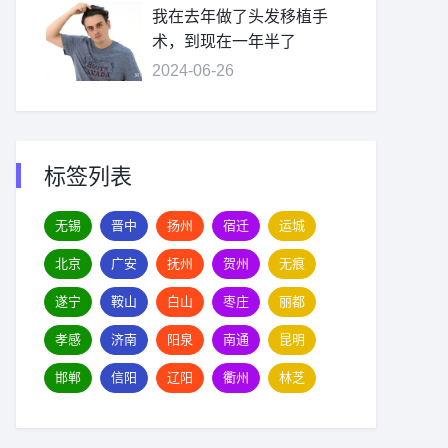
我在去年做了头发移植手
术，到现在一年半了
2024-06-26
标签列表
无锡
晋中
扬州
宿迁
运城
北京
广安
抚州
贺州
无痕
遂宁
鞍山
白山
枣庄
丽都
孝感
济南
阳泉
南通
昆明
邯郸
信阳
辽阳
衢州
林芝