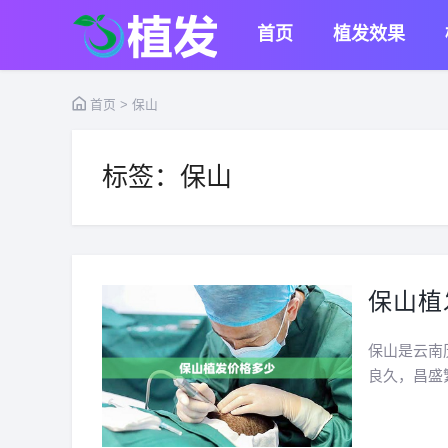
首页
植发效果
首页
> 保山
标签：保山
保山植
保山是云南
良久，昌盛
抗日的主战
是没有植发