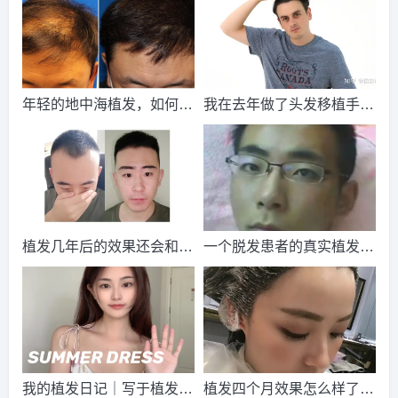
请到院出示【
手机号
】领取当月
最低折扣
√
2026-8-4 黑龙江的王小姐（136****3389）
大麦植发
报名
成
功
请到院出示【
手机号
】领取当月
最低折扣
√
年轻的地中海植发，如何完
2026-8-5 山东的卢小姐（152****5286）
我在去年做了头发移植手
大麦植发
报名
成功
成自身的升华，找回青春的
术，到现在一年半了
请到院出示【
手机号
】领取当月
最低折扣
√
自信
2026-8-6 湖北的崔女士（131****8754）
雍禾植发
报名
成功
请到院出示【
手机号
】领取当月
最低折扣
√
2026-8-3 湖北的代先生（131****6414）
雍禾植发
报名
成功
植发几年后的效果还会和刚
一个脱发患者的真实植发经
请到院出示【
手机号
】领取当月
最低折扣
√
植发的效果一样吗？
历，献给所有的脱发患者
2026-8-3 黑龙江的马小姐（158****3603）
雍禾植发
报名
成
功
请到院出示【
手机号
】领取当月
最低折扣
√
2026-8-5 江苏的陈小姐（150****4134）
大麦植发
报名
成功
请到院出示【
手机号
】领取当月
最低折扣
√
我的植发日记｜写于植发10
植发四个月效果怎么样了？
2026-8-4 广东的吴女士（155****6959）
新生植发
报名
成功