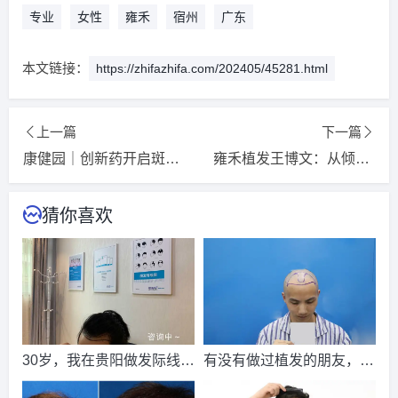
请到院出示【
手机号
】领取当月
最低折扣
√
专业
女性
雍禾
宿州
广东
2026-8-3 河南的吴女士（134****3356）
大麦植发
报名
成功
请到院出示【
手机号
】领取当月
最低折扣
√
本文链接：
https://zhifazhifa.com/202405/45281.html
2026-8-6 广西的顾小姐（137****2690）
新生植发
报名
成功
请到院出示【
手机号
】领取当月
最低折扣
√
上一篇
下一篇
2026-8-6 湖北的陈小姐（139****4612）
雍禾植发
报名
成功
康健园｜创新药开启斑秃领域治疗新时代
雍禾植发王博文：从倾听患者心声开始，实现医与美双向奔赴
请到院出示【
手机号
】领取当月
最低折扣
√
2026-8-5 海南的卢小姐（137****1850）
雍禾植发
报名
成功
猜你喜欢
请到院出示【
手机号
】领取当月
最低折扣
√
2026-8-5 广西的朱先生（132****4926）
新生植发
报名
成功
请到院出示【
手机号
】领取当月
最低折扣
√
2026-8-5 贵州的李先生（153****2060）
碧莲盛植发
报名
成
功
请到院出示【
手机号
】领取当月
最低折扣
√
30岁，我在贵阳做发际线植
有没有做过植发的朋友，真
2026-8-4 江西的田小姐（133****9547）
新生植发
报名
成功
发，花了一万五
实点的，效果如何？