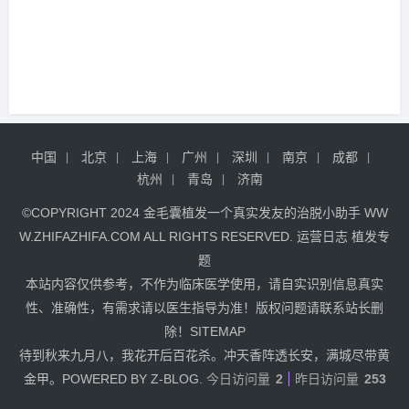
中国
北京
上海
广州
深圳
南京
成都
杭州
青岛
济南
©COPYRIGHT 2024
金毛囊植发
一个真实发友的治脱小助手
WW
W.ZHIFAZHIFA.COM
ALL RIGHTS RESERVED.
运营日志
植发专
题
本站内容仅供参考，不作为临床医学使用，请自实识别信息真实
性、准确性，有需求请以医生指导为准！版权问题请联系站长删
除！
SITEMAP
待到秋来九月八，我花开后百花杀。冲天香阵透长安，满城尽带黄
金甲。POWERED BY Z-BLOG.
今日访问量
2
昨日访问量
253