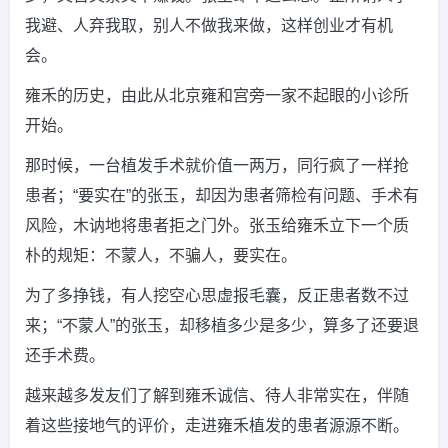
我避、人弃我取，别人不做我来做，这样创业才有机
会。
雍禾的历史，由此从北京雍和宫旁一家不起眼的小诊所
开始。
那时候，一台植发手术就价值一两万，同行疯了一样抢
患者；“要实在”的张玉，却因为患者筛检有问题、手术有
风险，木讷地将患者拒之门外。张玉给雍禾立下一个质
朴的规矩：不蒙人，不骗人，要实在。
为了多挣钱，有人挖空心思虚报毛囊，反正患者数不过
来；“不蒙人”的张玉，却移植多少是多少，算多了还要退
还手术费。
越来越多发友们了解到雍禾诚信、待人非常实在，伴随
着这些接地气的评价，走进雍禾植发的患者源源不断。