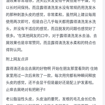
油效果非常理想，洗头后头发变得干爽但是不干燥，可
以长时间保持。而且露得清洗发水没有常规药用洗发水
的那种刺激头皮的感觉，非常柔和，虽然网上建议每周
使用两次即可，但是自己几乎每天都用露得清洗发水洗
头，并没有不适应的感觉，而且脱发的问题也感觉好了
很多。”在其他网友的口中，对于露得清洗发水去油、去
屑效果也是非常赞同，而且露得清洗发水柔和的特点也
得到认同。
附上网友点评
露得清还会出去屑的好物啊 开始在朋友那里看到的 住她
家里用过一次后来败了一款，每次用完都有种瞬间释放
头皮的感觉，还不会显干但是最好还是配上护发素啦。
止痒去屑绝对有把刷子!!
老公脂溢性头皮，头皮油的要死，发根的毛孔会长红色