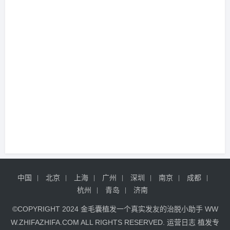
中国
北京
上海
广州
深圳
南京
成都
杭州
青岛
济南
©COPYRIGHT 2024
金毛囊植发
一个真实发友的治脱小助手
WW
W.ZHIFAZHIFA.COM
ALL RIGHTS RESERVED.
运营日志
植发专