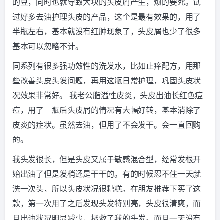
的豆，同时也就导致大块的头皮屑产生，烦的要死。试
过好多去油护理头皮的产品，这个是最有效果的，用了
半瓶左右，基本就没有红肿现象了，头皮屑也少了很多
基本可以忽略不计。
同系列有很多强功效性的洗发水，比如止痒配方，用那
些改善头皮头发问题，再用这瓶日常护理，巩固头皮状
况效果非常好。 我老公脂溢性皮炎，头皮出油长红色痘
痘，用了一瓶后头皮屑的情况有大幅好转，基本消除了
皮炎的症状。虽然去油，但用了不会发干。会一直回购
的。
我头发很长，但是头皮又属于敏感混合型，经常发根开
始出油了但是发梢还是干干的。有的时候忍不住一天就
洗一次头，所以头皮状况很糟糕。在朋友推荐下买了这
款，第一次用了之后发现头发特别亮，头皮很清爽，而
且出油状况明显减少，拯救了我的头发。而且一天没有