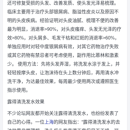
还可修复受损的头发、改善发质、使头发光泽易梳理。
临床主要用于治疗头部银屑病、脂溢性皮炎以及原因不
明的头皮疾病。经验证明对头皮油腻、梳理不便的改善
最为明显，消退率>90%，对头皮瘙痒、头发无光泽的疗
效>80%，对头屑多、毛发干枯和红斑的消退率>60%，
单独应用时对轻中度银屑病有效，对其它药物治疗失败
或其它药物有禁忌者可考虑使用，副作用比蒽林和激素
少。 使用方法：先将头发弄湿，将洗发水涂于发上，并
轻轻按摩头皮，让泡沫待在头上数分钟后，再用清水冲
洗干净，为达最佳效果，每周最少使用两次或遵照医生
指示使用。
露得清洗发水效果
不少论坛网友都开始关注露得清洗发水，也纷纷发表了
自己的心得。一位
上海
的网友指出：“露得清洗发水的去