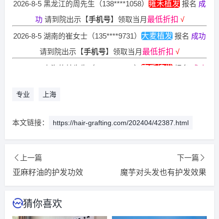
功
请到院出示【
手机号
】领取当月
最低折扣
√
2026-8-5 湖南的崔女士（135****9731）
大麦植发
报名
成功
请到院出示【
手机号
】领取当月
最低折扣
√
2026-8-7 上海的林先生（133****1661）
雍禾植发
报名
成功
请到院出示【
手机号
】领取当月
最低折扣
√
专业
上海
2026-8-5 湖北的钟先生（186****0121）
碧莲盛植发
报名
成
功
请到院出示【
手机号
】领取当月
最低折扣
√
本文链接：
https://hair-grafting.com/202404/42387.html
2026-8-6 贵州的李先生（138****1525）
新生植发
报名
成功
请到院出示【
手机号
】领取当月
最低折扣
√
上一篇
下一篇
2026-8-6 四川的卢小姐（181****6615）
碧莲盛植发
报名
成
亚麻籽油的护发功效
魔芋对头发也有护发效果
功
请到院出示【
手机号
】领取当月
最低折扣
√
2026-8-5 陕西的田小姐（130****3345）
大麦植发
报名
成功
猜你喜欢
请到院出示【
手机号
】领取当月
最低折扣
√