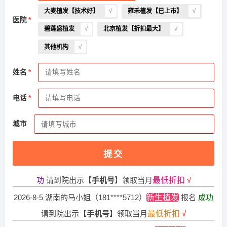
大麦植发【技术好】
雍禾植发【已上市】
医院
碧莲盛植发
北京植发【折扣最大】
其他机构
姓名
2026-8-7 天津的张小姐（138****0819）
新生植发
报名
成功
电话
请到院出示【
手机号
】领取当月
最低折扣
√
城市
2026-8-6 江西的田小姐（137****3922）
大麦植发
报名
成功
请到院出示【
手机号
】领取当月
最低折扣
√
提交
2026-8-7 天津的钟先生（157****5843）
碧莲盛植发
报名
成
功
请到院出示【
手机号
】领取当月
最低折扣
√
2026-8-5 湖南的马小姐（181****5712）
新生植发
报名
成功
请到院出示【
手机号
】领取当月
最低折扣
√
2026-8-5 黑龙江的周先生（138****1058）
雍禾植发
报名
成