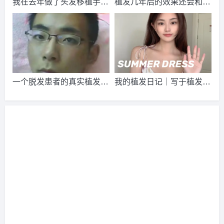
我在去年做了头发移植手
植发几年后的效果还会和刚
2026-8-6 陕西的段先生（189****2269）
大麦植发
报名
成功
术，到现在一年半了
植发的效果一样吗？
请到院出示【
手机号
】领取当月
最低折扣
√
2026-8-5 河南的韩女士（133****3041）
雍禾植发
报名
成功
请到院出示【
手机号
】领取当月
最低折扣
√
2026-8-4 湖南的周先生（132****4995）
碧莲盛植发
报名
成
一个脱发患者的真实植发经
我的植发日记｜写于植发10
功
请到院出示【
手机号
】领取当月
最低折扣
√
历，献给所有的脱发患者
个月后的真实心得体会
2026-8-7 重庆的钟先生（132****0874）
碧莲盛植发
报名
成
功
请到院出示【
手机号
】领取当月
最低折扣
√
2026-8-7 天津的张小姐（138****0819）
新生植发
报名
成功
请到院出示【
手机号
】领取当月
最低折扣
√
2026-8-6 江西的田小姐（137****3922）
大麦植发
报名
成功
请到院出示【
手机号
】领取当月
最低折扣
√
2026-8-7 天津的钟先生（157****5843）
碧莲盛植发
报名
成