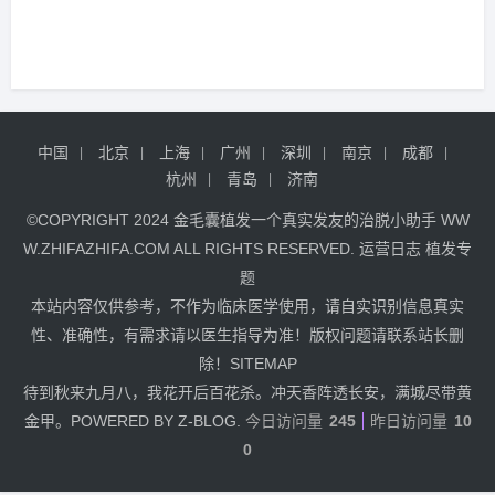
中国
北京
上海
广州
深圳
南京
成都
杭州
青岛
济南
©COPYRIGHT 2024
金毛囊植发
一个真实发友的治脱小助手
WW
W.ZHIFAZHIFA.COM
ALL RIGHTS RESERVED.
运营日志
植发专
题
本站内容仅供参考，不作为临床医学使用，请自实识别信息真实
性、准确性，有需求请以医生指导为准！版权问题请联系站长删
除！
SITEMAP
待到秋来九月八，我花开后百花杀。冲天香阵透长安，满城尽带黄
金甲。POWERED BY Z-BLOG.
今日访问量
245
昨日访问量
10
0