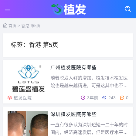
首页
> 香港 第5页
标签：香港 第5页
广州植发医院有哪些
随着脱发人群的增加，植发技术植发医
院也是越来越精进，可是这其中也不乏
一些打着毛发种植的冒牌医院耽误了发
植发医院
3年前
243
0
友的脱发治疗。接下来就为您推荐几家
广州的靠谱植发医院。1。广州新生植
深圳植发医院有哪些
发医院新生植发先后在北京、香港、成
都等地创办了“毛发种植研究院”，新生
一直有很多认为深圳短短一二十年的时
植发医院是目前国...
间内，经济高速发展，但是医疗水平跟