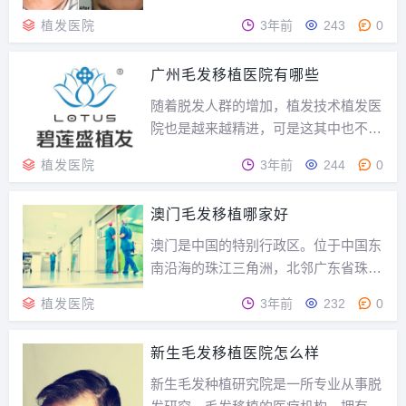
不上经济发展的速度，植发医院是否也
植发医院
3年前
243
0
是这样呢，下面就来看一看深圳植发医
院有哪些比较值得信赖的吧。1、深圳
广州毛发移植医院有哪些
碧莲盛植发医院深圳碧莲盛植发医院位
于深圳市福田区滨河大道9013号嘉州豪
随着脱发人群的增加，植发技术植发医
园，周边环境优...
院也是越来越精进，可是这其中也不乏
一些打着毛发种植的冒牌医院耽误了发
植发医院
3年前
244
0
友的脱发治疗。接下来就为您推荐几家
广州的靠谱植发医院。1。广州新生植
澳门毛发移植哪家好
发医院新生植发先后在北京、香港、成
都等地创办了“毛发种植研究院”，新生
澳门是中国的特别行政区。位于中国东
植发医院是目前国...
南沿海的珠江三角洲，北邻广东省珠海
市，西与珠海市的湾仔和横琴对望，东
植发医院
3年前
232
0
与香港隔海相望，南临中国南海。作为
2017中国特色魅力城市200强，那么澳
新生毛发移植医院怎么样
门毛发移植医院哪家好？澳门毛发移植
哪家好？澳门自目前为止并没有专做植
新生毛发种植研究院是一所专业从事脱
发的医疗美容...