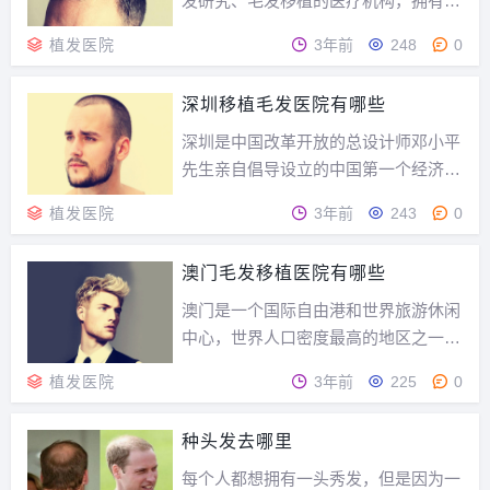
发研究、毛发移植的医疗机构，拥有国
际尖端的医疗设备和高档舒适的就医环
植发医院
3年前
248
0
境以及技术稳定、操作娴熟、经验丰富
的专家队伍。那么新生毛发移植医院怎
深圳移植毛发医院有哪些
么样？新生毛发移植医院怎么样？新生
植发先后在北京、香港、成都等地创办
深圳是中国改革开放的总设计师邓小平
了“毛发种植研究院...
先生亲自倡导设立的中国第一个经济特
区。28年来，从中国南海之滨的小镇，
植发医院
3年前
243
0
到一座与香港合作打造世界级大都会的
现代化城市，深圳是中国改革开放和现
澳门毛发移植医院有哪些
代化建设的精彩缩影。那么深圳移植毛
发医院有哪些？深圳移植毛发医院有哪
澳门是一个国际自由港和世界旅游休闲
些？深圳新生深圳...
中心，世界人口密度最高的地区之一，
也是世界四大赌城之一，实行资本主义
植发医院
3年前
225
0
制度。其著名的轻工业、旅游业、酒店
业和娱乐场使澳门长盛不衰，成为全球
种头发去哪里
发达、富裕的地区之一。那么澳门毛发
移植医院有哪些呢？澳门毛发移植医院
每个人都想拥有一头秀发，但是因为一