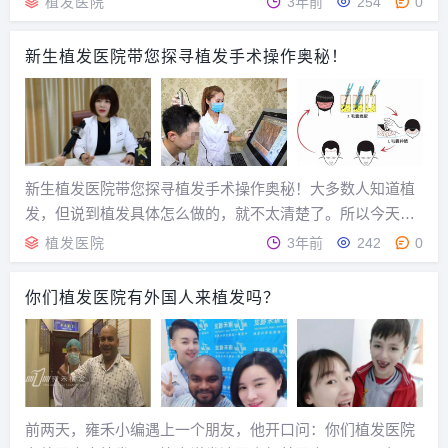
植发医院
3年前
254
0
州、苏州、武汉等城市拥有多家毛发种植研究院，形成以南
京总部为中心，各城市基地同步服务的特色医疗格局，...
新生植发医院带您探寻植发手术操作奥秘！
新生植发医院带您探寻植发手术操作奥秘！大多数人知道植
发，但说到植发具体怎么做的，就不太清楚了。所以今天就
由新生植发医院首席形象设计师陈蓉蓉来介绍下植发手术具
植发医院
3年前
242
0
体是如何操作的？有没有风险？陈蓉蓉新生植发首席形象设
计师明星毛发护理专家团成员中国整形美容协会毛发医...
你们植发医院有外国人来植发吗？
前两天，雍禾小编遇上一个朋友，他开口问：你们植发医院