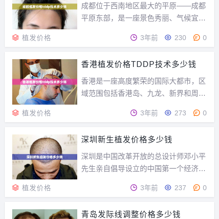
额头，从发际线到下巴，以三个额头的
成都位于西南地区最大的平原——成都
长度为好看，这样脸型...
平原东部，是一座景色秀丽、气候宜人
的城市，同时也是一座具有两千多年历
植发价格
3年前
230
0
史的文化名城，历代留下来的名胜古迹
很多。那么成都植发价格tddp技术多少
香港植发价格TDDP技术多少钱
钱？成都植发价格tddp技术多少钱国际
上都是按照：植发费用=植发单价*毛囊
香港是一座高度繁荣的国际大都市，区
单位来计...
域范围包括香港岛、九龙、新界和周围
262个岛屿，管辖陆地总面积1106.34平
植发价格
3年前
273
0
方公里，1997年7月1日，中国政府对
香港恢复行使主权，香港特别行政区成
深圳新生植发价格多少钱
立。那么香港植发价格tddp技术多少
钱？香港植发价格tddp技术多少钱t...
深圳是中国改革开放的总设计师邓小平
先生亲自倡导设立的中国第一个经济特
区。28年来，从中国南海之滨的小镇，
植发价格
3年前
237
0
到一座与香港合作打造世界级大都会的
现代化城市，深圳是中国改革开放和现
青岛发际线调整价格多少钱
代化建设的精彩缩影。那么深圳新生植