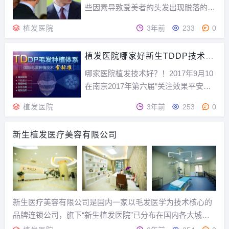
有哪些？澳门本地没...
些因素导致爱美者的头发出现脱落的现
象，如果脱发严重会影响爱美者的形
植发医院
3年前
233
0
象，为了改善这个现象，爱美者会选择
进行种头发手术，去哪里进行这项手术
植发医院哪家好新生TDDP技术怎
也是爱美者关注的，那么种头发应该去
么样？
哪里？图片来自网络种头发去哪里头发
哪家医院植发技术好？！2017年9月10
种植手术最好原则正规...
在南京2017年第六届“关注效果平安植
发”大型签约活动上已经让发友亲眼见
植发医院
3年前
253
0
证新生植发TDDP毛发种植体系的惊人
效果。腾讯网、大苏网、网易新闻中
新生植发医疗美容有限公司
心、凤凰网、时报网、搜狐网等都进行
了相继报道新生TDDP体系惊人效果。
201...
新生医疗美容有限公司是国内一家以毛发医学为技术核心的
品牌连锁公司，旗下“新生植发医院”已分布在国内各大城
市，并在北京、香港、昆明、成都、南京、上海、广州、杭