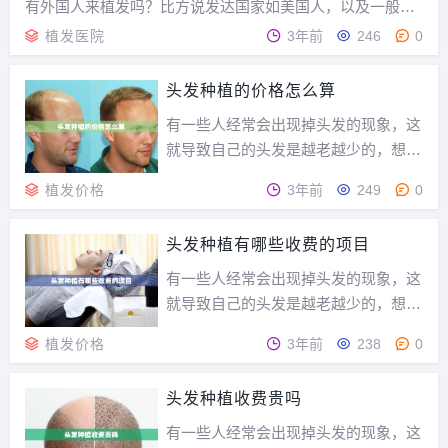
有外国人来植发吗？比方说发达国家如美国人，以及一般国
家如乌克兰人印度人？说来这是一个反映国内植发医院的国
植发医院
3年前
246
0
际化的问题，国际化可以有很多方面，患者来源的国际化是
更容易考量的一个因素。你的患者不止是国内发友，而...
头发种植的价格怎么算
有一些人经常会出现掉头发的现象，这
就导致自己的头发是越老越少的，想要
调理又怎么也长不出头发，这样的情况
植发价格
3年前
249
0
下应该怎么办呢？当然想到的是种头
发，那您知道种头发需要多少钱怎么算
头发种植有哪些收费的项目
的呢？其实每一个地方的种头发价格都
是不一样的，但是种头发注意事项都是
有一些人经常会出现掉头发的现象，这
一样的，想要种植头发...
就导致自己的头发是越老越少的，想要
调理又怎么也长不出头发，这样的情况
植发价格
3年前
238
0
下应该怎么办呢？当然想到的是种头
发，那您知道种头发需要多少钱怎么算
头发种植收费贵吗
的呢？其实每一个地方的种头发价格都
是不一样的，但是种头发注意事项都是
有一些人经常会出现掉头发的现象，这