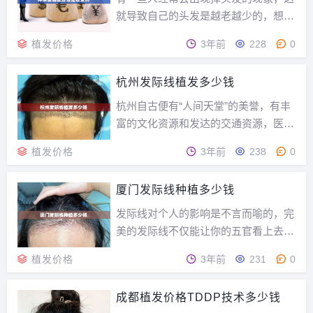
一样的，想要种植头发...
就导致自己的头发是越老越少的，想要
调理又怎么也长不出头发，这样的情况
植发价格
3年前
228
0
下应该怎么办呢？当然想到的是种头
发，那您知道种头发需要多少钱怎么算
杭州发际线植发多少钱
的呢？其实每一个地方的种头发价格都
是不一样的，但是种头发注意事项都是
杭州自古便有“人间天堂”的美誉，有丰
一样的，想要种植头发...
富的文化资源和发达的交通资源，医疗
资源也因此比较丰富。杭州本地有多家
植发价格
3年前
238
0
毛发种植医院，对于杭州本地的发友来
说十分便利，那么杭州发际线种植多少
厦门发际线种植多少钱
钱呢？影响发际线调整的价格因素是有
很多的，其中包括植发选择的医院、医
发际线对个人的影响是不言而喻的，完
生水平，医院的技...
美的发际线不仅能让你的五官看上去更
精致，而且提升气质也不是一点点！而
植发价格
3年前
231
0
相反，发际线过高会有显秃的烦恼，过
低又会让人在视觉上觉得很局促的感
成都植发价格TDDP技术多少钱
觉，人的五官讲究三庭五眼，庭就是指