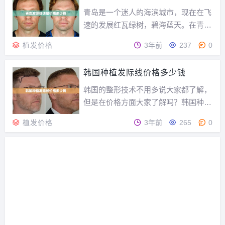
发价格是多少钱呢？深圳新生植发价格
青岛是一个迷人的海滨城市，现在在飞
多少钱全国各大专...
速的发展红瓦绿树，碧海蓝天。在青岛
的人们生活一定很惬意，但是对于发际
植发价格
3年前
237
0
线不完美的发友，发际线严重影响了自
身的形象。那么该怎么办呢？目前发际
韩国种植发际线价格多少钱
线种植效果显著，是一项微创手术。青
岛发际线调整价格多少钱？青岛发际线
韩国的整形技术不用多说大家都了解，
调整价格多少钱？青...
但是在价格方面大家了解吗？韩国种植
发际线价格多少钱呢？这里和大家详细
植发价格
3年前
265
0
了解一下。发际线种植价格费用种植发
际线价格费用需要根据不同的脱发等
级，以及种植数量来判断，一般来说较
低费用是5000元，正常非常是1到3万
元。通常有一个国...